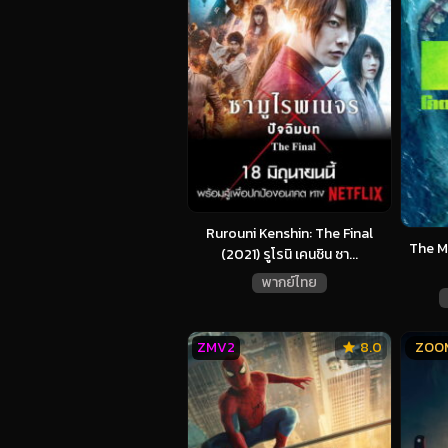
Rurouni Kenshin: The Final
The M
(2021) รูโรนิ เคนชิน ซา...
พากย์ไทย
ZMV2
8.0
ZOO