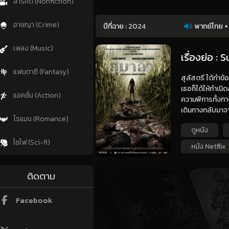
สารคดี (Nonfiction)
อาชญา (Crime)
ปีที่ฉาย :
2024
พากย์ไทย +
เพลง (Music)
เรื่องย่อ :
แฟนตาซี (Fantasy)
สุลัสตรี ได้ทำข้
เธอก็ได้ให้กำเนิด
แอคชั่น (Action)
ความพิการทั้งทา
เดินทางกลับมาจ
โรแมน (Romance)
ดูหนัง
ไซไฟ (Sci-fi)
หนัง Netflix
ติดตาม
Facebook