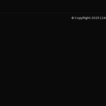
© CopyRight 2025 | 24u-h