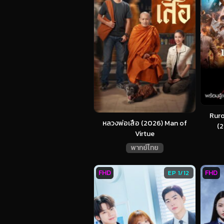
Ruro
หลวงพ่อเสือ (2026) Man of
(2
Virtue
พากย์ไทย
FHD
FHD
EP 1/12