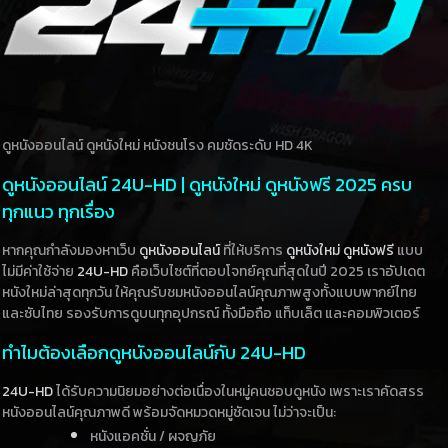
ดูหนังออนไลน์ ดูหนังใหม่ หนังชนโรง คมชัดระดับ HD 4K
ดูหนังออนไลน์ 24U-HD | ดูหนังใหม่ ดูหนังฟรี 2025 ครบ
ทุกแนว ทุกเรื่อง
หากคุณกำลังมองหาเว็บ
ดูหนังออนไลน์
ที่ให้บริการ
ดูหนังใหม่
ดูหนังฟรี
แบบ
ไม่มีค่าใช้จ่าย
24U-HD
คือเว็บไซต์ที่ตอบโจทย์คุณที่สุดในปี 2025 เราอัปเดต
หนังใหม่ล่าสุดทุกวัน ให้คุณรับชมหนังออนไลน์คุณภาพสูงทั้งแบบพากย์ไทย
และซับไทย รองรับการดูบนทุกอุปกรณ์ ทั้งมือถือ แท็บเล็ต และคอมพิวเตอร์
ทำไมต้องเลือกดูหนังออนไลน์กับ 24U-HD
24U-HD
ได้รับความนิยมอย่างต่อเนื่องในหมู่คนชอบดูหนัง เพราะเราคัดสรร
หนังออนไลน์คุณภาพดี พร้อมจัดหมวดหมู่ชัดเจน ไม่ว่าจะเป็น:
หนังแอคชั่น / ผจญภัย