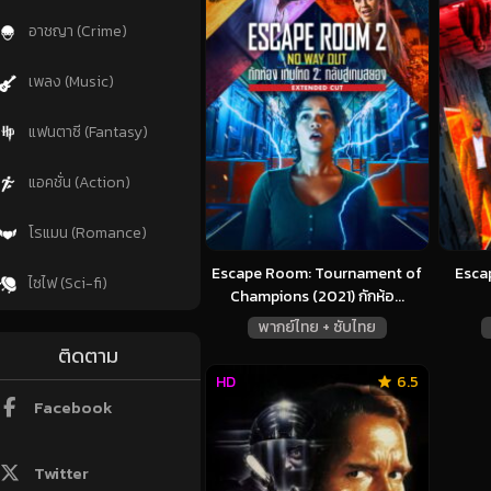
อาชญา (Crime)
เพลง (Music)
แฟนตาซี (Fantasy)
แอคชั่น (Action)
โรแมน (Romance)
Escape Room: Tournament of
Esca
ไซไฟ (Sci-fi)
Champions (2021) กักห้อ...
พากย์ไทย + ซับไทย
ติดตาม
HD
6.5
Facebook
Twitter