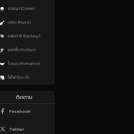
อาชญา (Crime)
เพลง (Music)
แฟนตาซี (Fantasy)
แอคชั่น (Action)
โรแมน (Romance)
ไซไฟ (Sci-fi)
ติดตาม
Facebook
Twitter