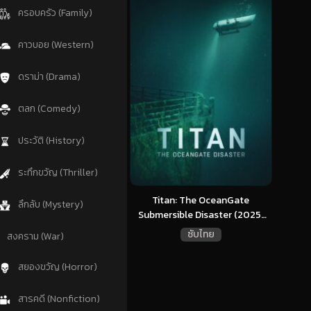
ครอบครัว (Family)
คาวบอย (Western)
ดราม่า (Drama)
ตลก (Comedy)
ประวัติ (History)
ระทึกขวัญ (Thriller)
Titan: The OceanGate
ลึกลับ (Mystery)
Submersible Disaster (2025)
T...
ซับไทย
สงคราม (War)
สยองขวัญ (Horror)
สารคดี (Nonfiction)