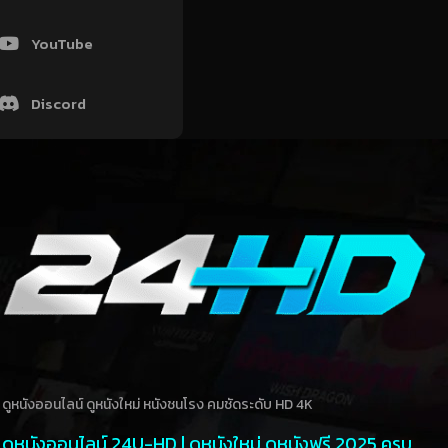
YouTube
Discord
ดูหนังออนไลน์ ดูหนังใหม่ หนังชนโรง คมชัดระดับ HD 4K
ดูหนังออนไลน์ 24U-HD | ดูหนังใหม่ ดูหนังฟรี 2025 ครบ