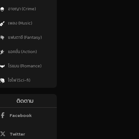
อาชญา (Crime)
เพลง (Music)
แฟนตาซี (Fantasy)
แอคชั่น (Action)
โรแมน (Romance)
ไซไฟ (Sci-fi)
ติดตาม
Facebook
Twitter