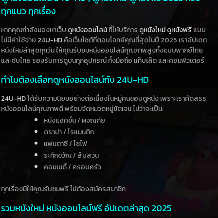
ทุกแนว ทุกเรื่อง
หากคุณกำลังมองหาเว็บ
ดูหนังออนไลน์
ที่ให้บริการ
ดูหนังใหม่
ดูหนังฟรี
แบบ
ไม่มีค่าใช้จ่าย
24U-HD
คือเว็บไซต์ที่ตอบโจทย์คุณที่สุดในปี 2025 เราอัปเดต
หนังใหม่ล่าสุดทุกวัน ให้คุณรับชมหนังออนไลน์คุณภาพสูงทั้งแบบพากย์ไทย
และซับไทย รองรับการดูบนทุกอุปกรณ์ ทั้งมือถือ แท็บเล็ต และคอมพิวเตอร์
ทำไมต้องเลือกดูหนังออนไลน์กับ 24U-HD
24U-HD
ได้รับความนิยมอย่างต่อเนื่องในหมู่คนชอบดูหนัง เพราะเราคัดสรร
หนังออนไลน์คุณภาพดี พร้อมจัดหมวดหมู่ชัดเจน ไม่ว่าจะเป็น:
หนังแอคชั่น / ผจญภัย
ดราม่า / โรแมนติก
แฟนตาซี / ไซไฟ
ระทึกขวัญ / สืบสวน
คอมเมดี้ / ครอบครัว
ทุกเรื่องมีให้คุณรับชมฟรี ไม่ต้องสมัครสมาชิก
รวมหนังใหม่ หนังออนไลน์ฟรี อัปเดตล่าสุด 2025