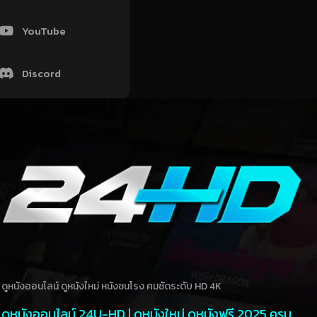
YouTube
Discord
ดูหนังออนไลน์ ดูหนังใหม่ หนังชนโรง คมชัดระดับ HD 4K
ดูหนังออนไลน์ 24U-HD | ดูหนังใหม่ ดูหนังฟรี 2025 ครบ