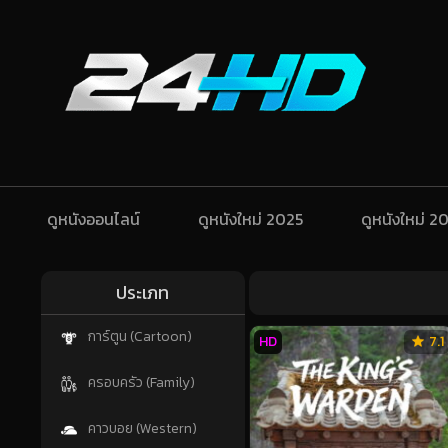
ดูหนังออนไลน์
ดูหนังใหม่ 2025
ดูหนังใหม่ 2
ประเภท
การ์ตูน (Cartoon)
HD
7.1
ครอบครัว (Family)
คาวบอย (Western)