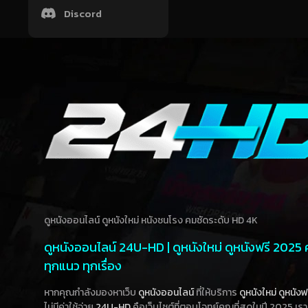
Discord
ดูหนังออนไลน์ ดูหนังใหม่ หนังชนโรง คมชัดระดับ HD 4K
ดูหนังออนไลน์ 24U-HD | ดูหนังใหม่ ดูหนังฟรี 2025
ทุกแนว ทุกเรื่อง
หากคุณกำลังมองหาเว็บ
ดูหนังออนไลน์
ที่ให้บริการ
ดูหนังใหม่
ดูหนังฟ
ไม่มีค่าใช้จ่าย
24U-HD
คือเว็บไซต์ที่ตอบโจทย์คุณที่สุดในปี 2025 เร