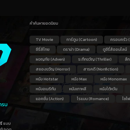
คำค้นหายอดนิยม
TV Movie
การ์ตูน (Cartoon)
ครอบครัว (
ซีรี่ส์ไทย
ดราม่า (Drama)
ดูซีรี่ส์ออนไลน์
ผจญภัย (Adven)
ระทึกขวัญ (Thriller)
ลึ
สยองขวัญ (Horror)
สารคดี (Nonfiction)
หนัง Hotstar
หนัง Max
หนัง Monomax
หนังอเมริกัน
หนังเกาหลี
หนังไต้หวัน
แอคชั่น (Action)
โรแมน (Romance)
ไซไฟ
 ครบ
รี
แบบ
าอัปเดต