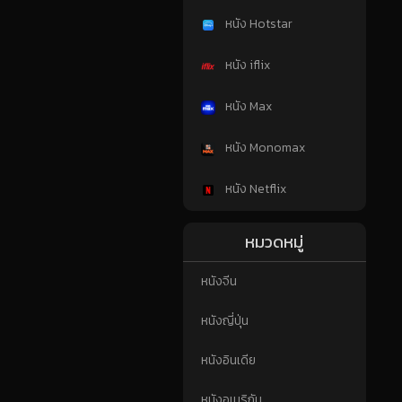
หนัง Hotstar
หนัง iflix
หนัง Max
หนัง Monomax
หนัง Netflix
หมวดหมู่
หนังจีน
หนังญี่ปุ่น
หนังอินเดีย
หนังอเมริกัน