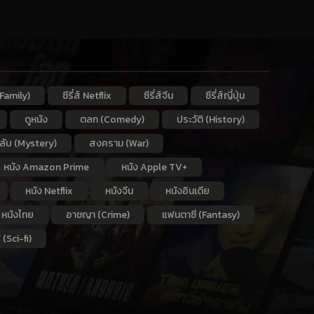
Family)
ซีรี่ส์ Netflix
ซีรี่ส์จีน
ซีรี่ส์ญี่ปุ่น
ดูหนัง
ตลก (Comedy)
ประวัติ (History)
กลับ (Mystery)
สงคราม (War)
หนัง Amazon Prime
หนัง Apple TV+
หนัง Netflix
หนังจีน
หนังอินเดีย
หนังไทย
อาชญา (Crime)
แฟนตาซี (Fantasy)
 (Sci-fi)