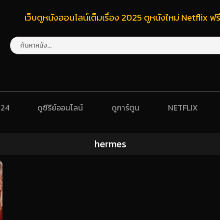
เว็บดูหนังออนไลน์เต็มเรื่อง 2025 ดูหนังใหม่ Netflix 
024
ดูซีรีย์ออนไลน์
ดูการ์ตูน
NETFLIX
hermes