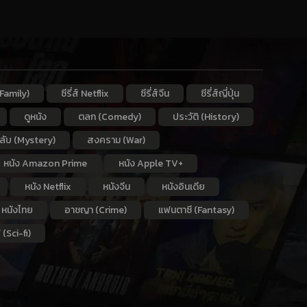
Family)
ซีรี่ส์ Netflix
ซีรี่ส์จีน
ซีรี่ส์ญี่ปุ่น
ดูหนัง
ตลก (Comedy)
ประวัติ (History)
กลับ (Mystery)
สงคราม (War)
หนัง Amazon Prime
หนัง Apple TV+
หนัง Netflix
หนังจีน
หนังอินเดีย
หนังไทย
อาชญา (Crime)
แฟนตาซี (Fantasy)
 (Sci-fi)