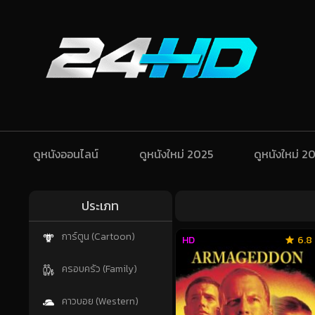
ดูหนังออนไลน์
ดูหนังใหม่ 2025
ดูหนังใหม่ 2
ประเภท
การ์ตูน (Cartoon)
HD
6.8
ครอบครัว (Family)
คาวบอย (Western)