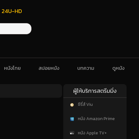
ฟรี 24U-HD
หนังไทย
สปอยหนัง
บทความ
ดูหนัง
ผู้ให้บริการสตรีมมิ่ง
ซีรี่ส์ Viu
หนัง Amazon Prime
หนัง Apple TV+