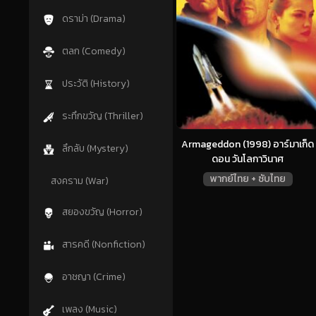
ดราม่า (Drama)
ตลก (Comedy)
ประวัติ (History)
ระทึกขวัญ (Thriller)
Armageddon (1998) อาร์มาเก็ด
ลึกลับ (Mystery)
ดอน วันโลกาวินาศ
พากย์ไทย + ซับไทย
สงคราม (War)
สยองขวัญ (Horror)
สารคดี (Nonfiction)
อาชญา (Crime)
เพลง (Music)