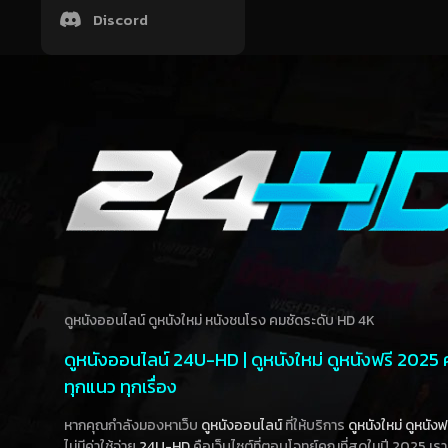
Discord
ดูหนังออนไลน์ ดูหนังใหม่ หนังชนโรง คมชัดระดับ HD 4K
ดูหนังออนไลน์ 24U-HD | ดูหนังใหม่ ดูหนังฟรี 2025
ทุกแนว ทุกเรื่อง
หากคุณกำลังมองหาเว็บ
ดูหนังออนไลน์
ที่ให้บริการ
ดูหนังใหม่
ดูหนังฟ
ไม่มีค่าใช้จ่าย
24U-HD
คือเว็บไซต์ที่ตอบโจทย์คุณที่สุดในปี 2025 เร