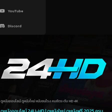
YouTube
Discord
ดูหนังออนไลน์ ดูหนังใหม่ หนังชนโรง คมชัดระดับ HD 4K
ดูหนังออนไลน์ 24U-HD | ดูหนังใหม่ ดูหนังฟรี 2025 ครบ