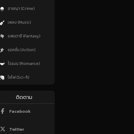
อาชญา (Crime)
เพลง (Music)
แฟนตาซี (Fantasy)
แอคชั่น (Action)
โรแมน (Romance)
ไซไฟ (Sci-fi)
ติดตาม
Facebook
Twitter