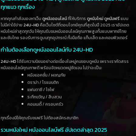
ทุกแนว ทุกเรื่อง
หากคุณกำลังมองหาเว็บ
ดูหนังออนไลน์
ที่ให้บริการ
ดูหนังใหม่
ดูหนังฟรี
แบบ
ไม่มีค่าใช้จ่าย
24U-HD
คือเว็บไซต์ที่ตอบโจทย์คุณที่สุดในปี 2025 เราอัปเดต
หนังใหม่ล่าสุดทุกวัน ให้คุณรับชมหนังออนไลน์คุณภาพสูงทั้งแบบพากย์ไทย
และซับไทย รองรับการดูบนทุกอุปกรณ์ ทั้งมือถือ แท็บเล็ต และคอมพิวเตอร์
ทำไมต้องเลือกดูหนังออนไลน์กับ 24U-HD
24U-HD
ได้รับความนิยมอย่างต่อเนื่องในหมู่คนชอบดูหนัง เพราะเราคัดสรร
หนังออนไลน์คุณภาพดี พร้อมจัดหมวดหมู่ชัดเจน ไม่ว่าจะเป็น:
หนังแอคชั่น / ผจญภัย
ดราม่า / โรแมนติก
แฟนตาซี / ไซไฟ
ระทึกขวัญ / สืบสวน
คอมเมดี้ / ครอบครัว
ทุกเรื่องมีให้คุณรับชมฟรี ไม่ต้องสมัครสมาชิก
รวมหนังใหม่ หนังออนไลน์ฟรี อัปเดตล่าสุด 2025