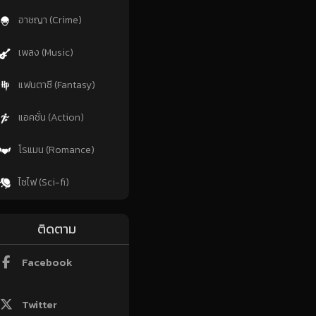
อาชญา (Crime)
เพลง (Music)
แฟนตาซี (Fantasy)
แอคชั่น (Action)
โรแมน (Romance)
ไซไฟ (Sci-fi)
ติดตาม
Facebook
Twitter