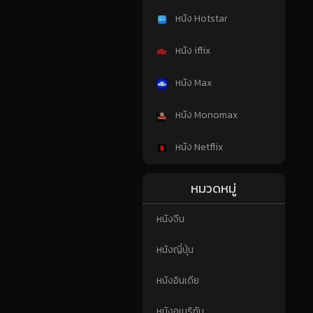
หนัง Hotstar
หนัง iflix
หนัง Max
หนัง Monomax
หนัง Netflix
หมวดหมู่
หนังจีน
หนังญี่ปุ่น
หนังอินเดีย
หนังอเมริกัน