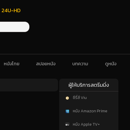
ฟรี 24U-HD
หนังไทย
สปอยหนัง
บทความ
ดูหนัง
ผู้ให้บริการสตรีมมิ่ง
ซีรี่ส์ Viu
หนัง Amazon Prime
หนัง Apple TV+