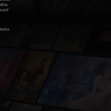
กย์ไทย
วเตอร์
าคัดสรร