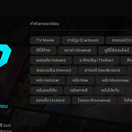
คำค้นหายอดนิยม
TV Movie
การ์ตูน (Cartoon)
ครอบครัว (
ซีรี่ส์ไทย
ดราม่า (Drama)
ดูซีรี่ส์ออนไลน์
ผจญภัย (Adven)
ระทึกขวัญ (Thriller)
ลึ
สยองขวัญ (Horror)
สารคดี (Nonfiction)
หนัง Hotstar
หนัง Max
หนัง Monomax
หนังอเมริกัน
หนังเกาหลี
หนังไต้หวัน
แอคชั่น (Action)
โรแมน (Romance)
ไซไฟ
 ครบ
รี
แบบ
าอัปเดต