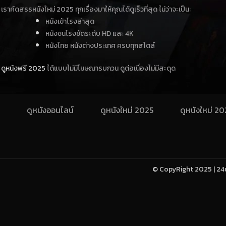
เราคัดสรรหนังใหม่ 2025 ทุกเรื่องมาให้คุณได้ดูเร็วที่สุด ไม่ว่าจะเป็น:
หนังเข้าโรงล่าสุด
หนังชนโรงชัดระดับ HD และ 4K
หนังไทย หนังต่างประเทศ ครบทุกสไตล์
ดูหนังฟรี 2025
ได้แบบไม่มีโฆษณารบกวน ดูต่อเนื่องไม่มีสะดุด
ดูหนังออนไลน์
ดูหนังใหม่ 2025
ดูหนังใหม่ 2
© CopyRight 2025 | 24u-h