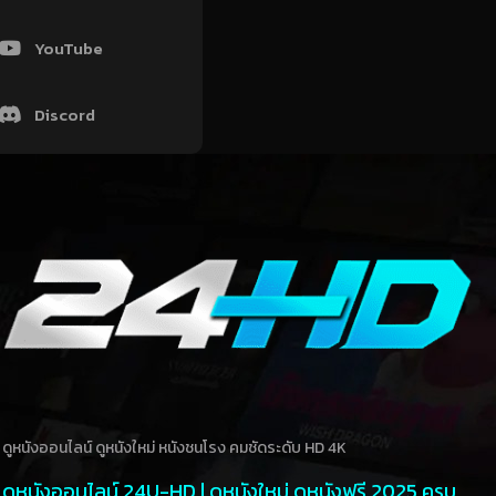
YouTube
Discord
ดูหนังออนไลน์ ดูหนังใหม่ หนังชนโรง คมชัดระดับ HD 4K
ดูหนังออนไลน์ 24U-HD | ดูหนังใหม่ ดูหนังฟรี 2025 ครบ