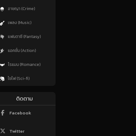
อาชญา (Crime)
เพลง (Music)
แฟนตาซี (Fantasy)
แอคชั่น (Action)
โรแมน (Romance)
ไซไฟ (Sci-fi)
ติดตาม
Facebook
Twitter