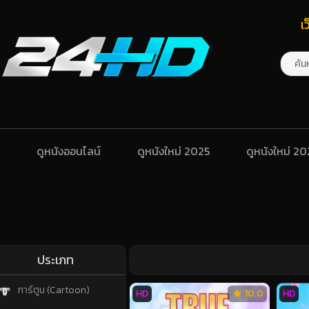
เ
ดูหนังออนไลน์
ดูหนังใหม่ 2025
ดูหนังใหม่ 2
ประเภท
การ์ตูน (Cartoon)
HD
10.0
HD