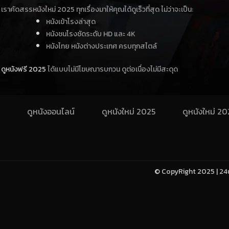
เราคัดสรรหนังใหม่ 2025 ทุกเรื่องมาให้คุณได้ดูเร็วที่สุด ไม่ว่าจะเป็น:
หนังเข้าโรงล่าสุด
หนังชนโรงชัดระดับ HD และ 4K
หนังไทย หนังต่างประเทศ ครบทุกสไตล์
ดูหนังฟรี 2025
ได้แบบไม่มีโฆษณารบกวน ดูต่อเนื่องไม่มีสะดุด
ดูหนังออนไลน์
ดูหนังใหม่ 2025
ดูหนังใหม่ 2
© CopyRight 2025 | 24u-h