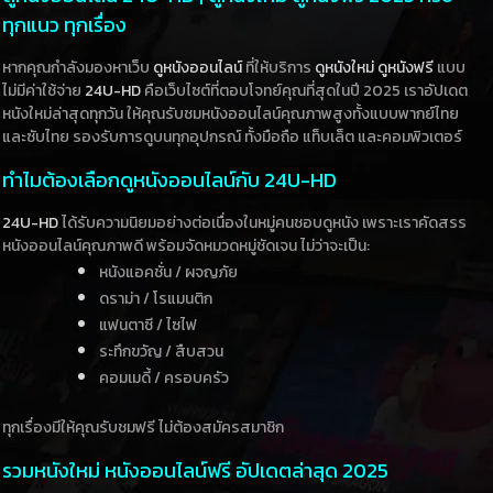
ทุกแนว ทุกเรื่อง
หากคุณกำลังมองหาเว็บ
ดูหนังออนไลน์
ที่ให้บริการ
ดูหนังใหม่
ดูหนังฟรี
แบบ
ไม่มีค่าใช้จ่าย
24U-HD
คือเว็บไซต์ที่ตอบโจทย์คุณที่สุดในปี 2025 เราอัปเดต
หนังใหม่ล่าสุดทุกวัน ให้คุณรับชมหนังออนไลน์คุณภาพสูงทั้งแบบพากย์ไทย
และซับไทย รองรับการดูบนทุกอุปกรณ์ ทั้งมือถือ แท็บเล็ต และคอมพิวเตอร์
ทำไมต้องเลือกดูหนังออนไลน์กับ 24U-HD
24U-HD
ได้รับความนิยมอย่างต่อเนื่องในหมู่คนชอบดูหนัง เพราะเราคัดสรร
หนังออนไลน์คุณภาพดี พร้อมจัดหมวดหมู่ชัดเจน ไม่ว่าจะเป็น:
หนังแอคชั่น / ผจญภัย
ดราม่า / โรแมนติก
แฟนตาซี / ไซไฟ
ระทึกขวัญ / สืบสวน
คอมเมดี้ / ครอบครัว
ทุกเรื่องมีให้คุณรับชมฟรี ไม่ต้องสมัครสมาชิก
รวมหนังใหม่ หนังออนไลน์ฟรี อัปเดตล่าสุด 2025