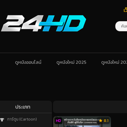
เ
ดูหนังออนไลน์
ดูหนังใหม่ 2025
ดูหนังใหม่ 2
ประเภท
การ์ตูน (Cartoon)
HD
8.1