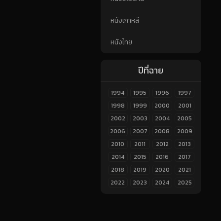
หนังเกาหลี
หนังไทย
ปีที่ฉาย
1994
1995
1996
1997
1998
1999
2000
2001
2002
2003
2004
2005
2006
2007
2008
2009
2010
2011
2012
2013
2014
2015
2016
2017
2018
2019
2020
2021
2022
2023
2024
2025