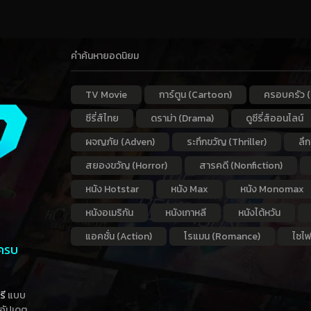
คำค้นหายอดนิยม
TV Movie
การ์ตูน (Cartoon)
ครอบครัว (
ซีรี่ส์ไทย
ดราม่า (Drama)
ดูซีรี่ส์ออนไลน์
ผจญภัย (Adven)
ระทึกขวัญ (Thriller)
ลึ
สยองขวัญ (Horror)
สารคดี (Nonfiction)
หนัง Hotstar
หนัง Max
หนัง Monomax
หนังอเมริกัน
หนังเกาหลี
หนังไต้หวัน
แอคชั่น (Action)
โรแมน (Romance)
ไซไฟ
 ครบ
รี
แบบ
าอัปเดต