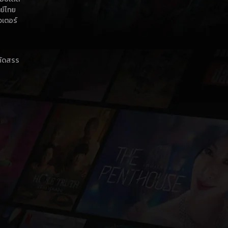
กย์ไทย
วเตอร์
าคัดสรร