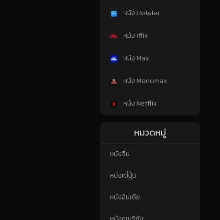
หนัง Hotstar
หนัง iflix
หนัง Max
หนัง Monomax
หนัง Netflix
หมวดหมู่
หนังจีน
หนังญี่ปุ่น
หนังอินเดีย
หนังอเมริกัน