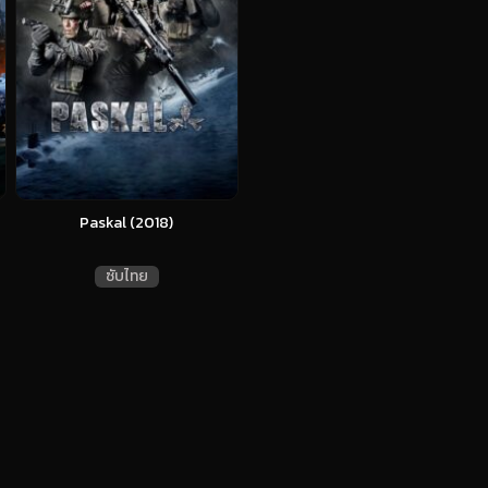
Paskal (2018)
ซับไทย