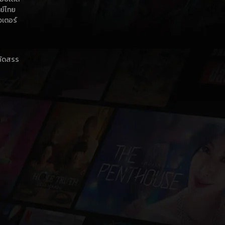
กย์ไทย
วเตอร์
าคัดสรร