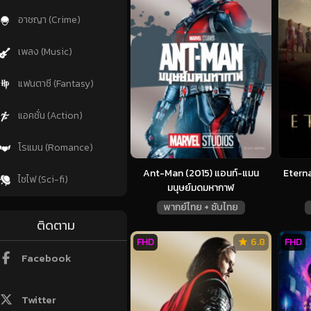
อาชญา (Crime)
เพลง (Music)
แฟนตาซี (Fantasy)
แอคชั่น (Action)
โรแมน (Romance)
Ant-Man (2015) แอนท์-แมน
Eterna
ไซไฟ (Sci-fi)
มนุษย์มดมหากาฬ
พากย์ไทย + ซับไทย
ติดตาม
FHD
6.8
FHD
Facebook
Twitter