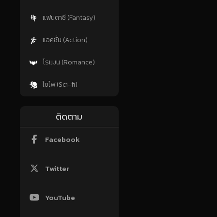
แฟนตาซี (Fantasy)
แอคชั่น (Action)
โรแมน (Romance)
ไซไฟ (Sci-fi)
ติดตาม
Facebook
Twitter
YouTube