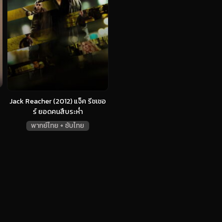
Jack Reacher (2012) แจ็ค รีชเชอ
ร์ ยอดคนสืบระห่ำ
พากย์ไทย + ซับไทย