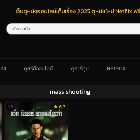
เว็บดูหนังออนไลน์เต็มเรื่อง 2025 ดูหนังใหม่ Netflix 
024
ดูซีรีย์ออนไลน์
ดูการ์ตูน
NETFLIX
mass shooting
HD
6.7