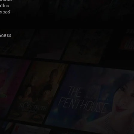
กย์ไทย
วเตอร์
าคัดสรร