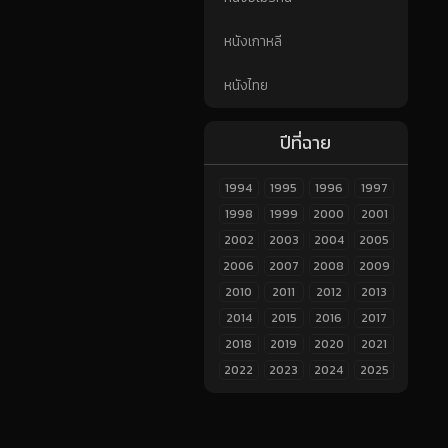
หนังเกาหลี
หนังไทย
ปีที่ฉาย
1994
1995
1996
1997
1998
1999
2000
2001
2002
2003
2004
2005
2006
2007
2008
2009
2010
2011
2012
2013
2014
2015
2016
2017
2018
2019
2020
2021
2022
2023
2024
2025