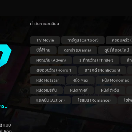
คำค้นหายอดนิยม
TV Movie
การ์ตูน (Cartoon)
ครอบครัว (
ซีรี่ส์ไทย
ดราม่า (Drama)
ดูซีรี่ส์ออนไลน์
ผจญภัย (Adven)
ระทึกขวัญ (Thriller)
ลึ
สยองขวัญ (Horror)
สารคดี (Nonfiction)
หนัง Hotstar
หนัง Max
หนัง Monomax
หนังอเมริกัน
หนังเกาหลี
หนังไต้หวัน
แอคชั่น (Action)
โรแมน (Romance)
ไซไฟ
 ครบ
รี
แบบ
าอัปเดต