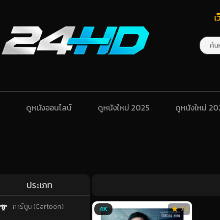
เ
ดูหนังออนไลน์
ดูหนังใหม่ 2025
ดูหนังใหม่ 2
ประเภท
การ์ตูน (Cartoon)
4K
7.1