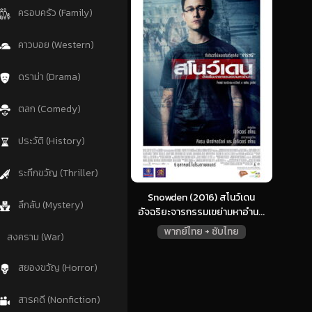
ครอบครัว (Family)
คาวบอย (Western)
ดราม่า (Drama)
ตลก (Comedy)
ประวัติ (History)
ระทึกขวัญ (Thriller)
Snowden (2016) สโนว์เดน
ลึกลับ (Mystery)
อัจฉริยะจารกรรมเขย่ามหาอำน...
พากย์ไทย + ซับไทย
สงคราม (War)
สยองขวัญ (Horror)
สารคดี (Nonfiction)