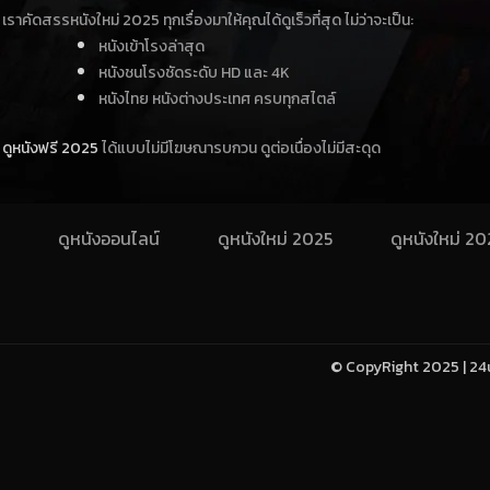
เราคัดสรรหนังใหม่ 2025 ทุกเรื่องมาให้คุณได้ดูเร็วที่สุด ไม่ว่าจะเป็น:
หนังเข้าโรงล่าสุด
หนังชนโรงชัดระดับ HD และ 4K
หนังไทย หนังต่างประเทศ ครบทุกสไตล์
ดูหนังฟรี 2025
ได้แบบไม่มีโฆษณารบกวน ดูต่อเนื่องไม่มีสะดุด
ดูหนังออนไลน์
ดูหนังใหม่ 2025
ดูหนังใหม่ 2
© CopyRight 2025 | 24u-h