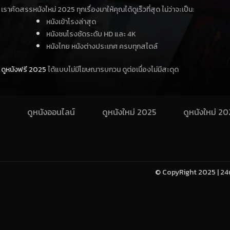
เราคัดสรรหนังใหม่ 2025 ทุกเรื่องมาให้คุณได้ดูเร็วที่สุด ไม่ว่าจะเป็น:
หนังเข้าโรงล่าสุด
หนังชนโรงชัดระดับ HD และ 4K
หนังไทย หนังต่างประเทศ ครบทุกสไตล์
ดูหนังฟรี 2025
ได้แบบไม่มีโฆษณารบกวน ดูต่อเนื่องไม่มีสะดุด
ดูหนังออนไลน์
ดูหนังใหม่ 2025
ดูหนังใหม่ 2
© CopyRight 2025 | 24u-h