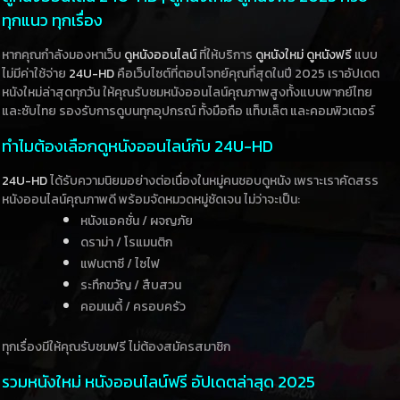
ทุกแนว ทุกเรื่อง
หากคุณกำลังมองหาเว็บ
ดูหนังออนไลน์
ที่ให้บริการ
ดูหนังใหม่
ดูหนังฟรี
แบบ
ไม่มีค่าใช้จ่าย
24U-HD
คือเว็บไซต์ที่ตอบโจทย์คุณที่สุดในปี 2025 เราอัปเดต
หนังใหม่ล่าสุดทุกวัน ให้คุณรับชมหนังออนไลน์คุณภาพสูงทั้งแบบพากย์ไทย
และซับไทย รองรับการดูบนทุกอุปกรณ์ ทั้งมือถือ แท็บเล็ต และคอมพิวเตอร์
ทำไมต้องเลือกดูหนังออนไลน์กับ 24U-HD
24U-HD
ได้รับความนิยมอย่างต่อเนื่องในหมู่คนชอบดูหนัง เพราะเราคัดสรร
หนังออนไลน์คุณภาพดี พร้อมจัดหมวดหมู่ชัดเจน ไม่ว่าจะเป็น:
หนังแอคชั่น / ผจญภัย
ดราม่า / โรแมนติก
แฟนตาซี / ไซไฟ
ระทึกขวัญ / สืบสวน
คอมเมดี้ / ครอบครัว
ทุกเรื่องมีให้คุณรับชมฟรี ไม่ต้องสมัครสมาชิก
รวมหนังใหม่ หนังออนไลน์ฟรี อัปเดตล่าสุด 2025