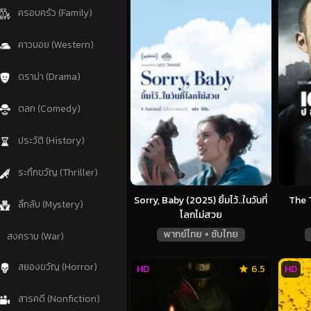
ครอบครัว (Family)
คาวบอย (Western)
ดราม่า (Drama)
ตลก (Comedy)
ประวัติ (History)
ระทึกขวัญ (Thriller)
Sorry, Baby (2025) ยิ้มไว้..ในวันที่
The 
ลึกลับ (Mystery)
โลกไม่สวย
พากย์ไทย + ซับไทย
สงคราม (War)
สยองขวัญ (Horror)
HD
6.5
HD
สารคดี (Nonfiction)