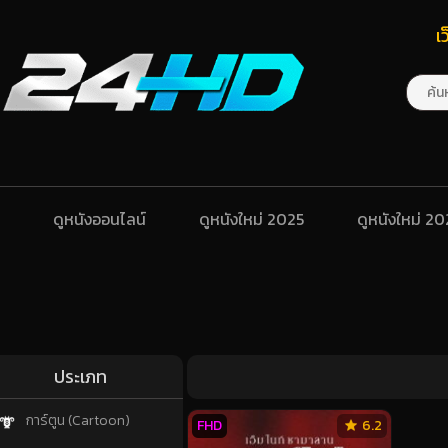
เ
ดูหนังออนไลน์
ดูหนังใหม่ 2025
ดูหนังใหม่ 2
ประเภท
การ์ตูน (Cartoon)
FHD
6.2