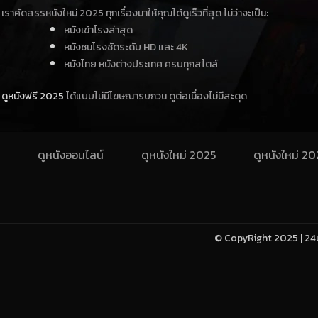
เราคัดสรรหนังใหม่ 2025 ทุกเรื่องมาให้คุณได้ดูเร็วที่สุด ไม่ว่าจะเป็น:
หนังเข้าโรงล่าสุด
หนังชนโรงชัดระดับ HD และ 4K
หนังไทย หนังต่างประเทศ ครบทุกสไตล์
ดูหนังฟรี 2025
ได้แบบไม่มีโฆษณารบกวน ดูต่อเนื่องไม่มีสะดุด
ดูหนังออนไลน์
ดูหนังใหม่ 2025
ดูหนังใหม่ 2
© CopyRight 2025 | 24u-h