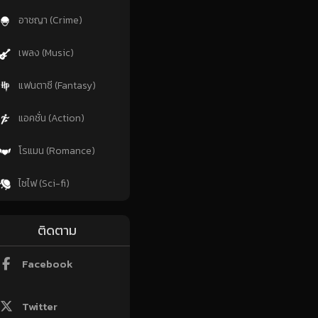
อาชญา (Crime)
เพลง (Music)
แฟนตาซี (Fantasy)
แอคชั่น (Action)
โรแมน (Romance)
ไซไฟ (Sci-fi)
ติดตาม
Facebook
Twitter