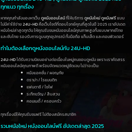
ทุกแนว ทุกเรื่อง
หากคุณกำลังมองหาเว็บ
ดูหนังออนไลน์
ที่ให้บริการ
ดูหนังใหม่
ดูหนังฟรี
แบบ
ไม่มีค่าใช้จ่าย
24U-HD
คือเว็บไซต์ที่ตอบโจทย์คุณที่สุดในปี 2025 เราอัปเดต
หนังใหม่ล่าสุดทุกวัน ให้คุณรับชมหนังออนไลน์คุณภาพสูงทั้งแบบพากย์ไทย
และซับไทย รองรับการดูบนทุกอุปกรณ์ ทั้งมือถือ แท็บเล็ต และคอมพิวเตอร์
ทำไมต้องเลือกดูหนังออนไลน์กับ 24U-HD
24U-HD
ได้รับความนิยมอย่างต่อเนื่องในหมู่คนชอบดูหนัง เพราะเราคัดสรร
หนังออนไลน์คุณภาพดี พร้อมจัดหมวดหมู่ชัดเจน ไม่ว่าจะเป็น:
หนังแอคชั่น / ผจญภัย
ดราม่า / โรแมนติก
แฟนตาซี / ไซไฟ
ระทึกขวัญ / สืบสวน
คอมเมดี้ / ครอบครัว
ทุกเรื่องมีให้คุณรับชมฟรี ไม่ต้องสมัครสมาชิก
รวมหนังใหม่ หนังออนไลน์ฟรี อัปเดตล่าสุด 2025