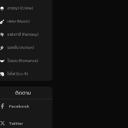
อาชญา (Crime)
เพลง (Music)
แฟนตาซี (Fantasy)
แอคชั่น (Action)
โรแมน (Romance)
ไซไฟ (Sci-fi)
ติดตาม
Facebook
Twitter