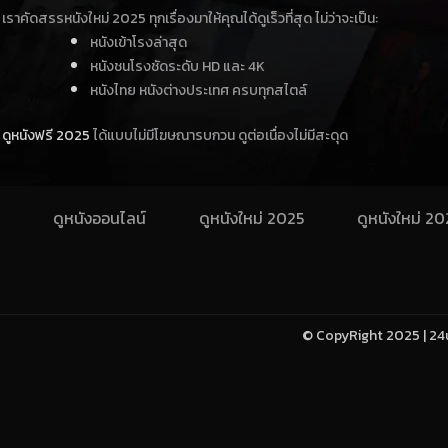
เราคัดสรรหนังใหม่ 2025 ทุกเรื่องมาให้คุณได้ดูเร็วที่สุด ไม่ว่าจะเป็น:
หนังเข้าโรงล่าสุด
หนังชนโรงชัดระดับ HD และ 4K
หนังไทย หนังต่างประเทศ ครบทุกสไตล์
ดูหนังฟรี 2025
ได้แบบไม่มีโฆษณารบกวน ดูต่อเนื่องไม่มีสะดุด
ดูหนังออนไลน์
ดูหนังใหม่ 2025
ดูหนังใหม่ 2
© CopyRight 2025 | 24u-h