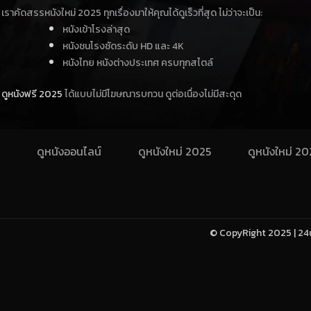
เราคัดสรรหนังใหม่ 2025 ทุกเรื่องมาให้คุณได้ดูเร็วที่สุด ไม่ว่าจะเป็น:
หนังเข้าโรงล่าสุด
หนังชนโรงชัดระดับ HD และ 4K
หนังไทย หนังต่างประเทศ ครบทุกสไตล์
ดูหนังฟรี 2025
ได้แบบไม่มีโฆษณารบกวน ดูต่อเนื่องไม่มีสะดุด
ดูหนังออนไลน์
ดูหนังใหม่ 2025
ดูหนังใหม่ 2
© CopyRight 2025 | 24u-h