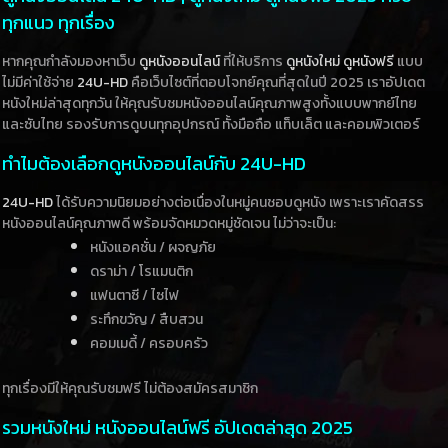
ทุกแนว ทุกเรื่อง
หากคุณกำลังมองหาเว็บ
ดูหนังออนไลน์
ที่ให้บริการ
ดูหนังใหม่
ดูหนังฟรี
แบบ
ไม่มีค่าใช้จ่าย
24U-HD
คือเว็บไซต์ที่ตอบโจทย์คุณที่สุดในปี 2025 เราอัปเดต
หนังใหม่ล่าสุดทุกวัน ให้คุณรับชมหนังออนไลน์คุณภาพสูงทั้งแบบพากย์ไทย
และซับไทย รองรับการดูบนทุกอุปกรณ์ ทั้งมือถือ แท็บเล็ต และคอมพิวเตอร์
ทำไมต้องเลือกดูหนังออนไลน์กับ 24U-HD
24U-HD
ได้รับความนิยมอย่างต่อเนื่องในหมู่คนชอบดูหนัง เพราะเราคัดสรร
หนังออนไลน์คุณภาพดี พร้อมจัดหมวดหมู่ชัดเจน ไม่ว่าจะเป็น:
หนังแอคชั่น / ผจญภัย
ดราม่า / โรแมนติก
แฟนตาซี / ไซไฟ
ระทึกขวัญ / สืบสวน
คอมเมดี้ / ครอบครัว
ทุกเรื่องมีให้คุณรับชมฟรี ไม่ต้องสมัครสมาชิก
รวมหนังใหม่ หนังออนไลน์ฟรี อัปเดตล่าสุด 2025