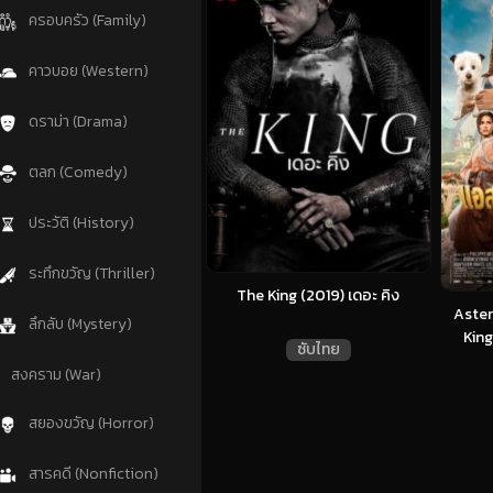
ครอบครัว (Family)
คาวบอย (Western)
ดราม่า (Drama)
ตลก (Comedy)
ประวัติ (History)
ระทึกขวัญ (Thriller)
The King (2019) เดอะ คิง
Aster
ลึกลับ (Mystery)
King
ซับไทย
สงคราม (War)
สยองขวัญ (Horror)
สารคดี (Nonfiction)