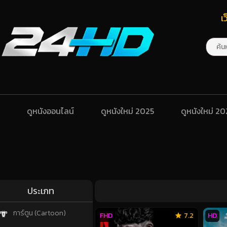
เ
ดูหนังออนไลน์
ดูหนังใหม่ 2025
ดูหนังใหม่ 2
ประเภท
การ์ตูน (Cartoon)
FHD
7.2
HD