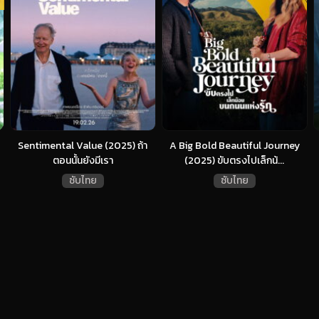
Sentimental Value (2025) ถ้า
A Big Bold Beautiful Journey
ตอนนั้นยังมีเรา
(2025) ขับตรงไปเล็กน้...
ซับไทย
ซับไทย