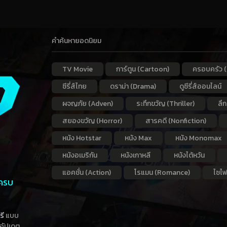
คำค้นหายอดนิยม
TV Movie
การ์ตูน (Cartoon)
ครอบครัว (
ซีรี่ส์ไทย
ดราม่า (Drama)
ดูซีรี่ส์ออนไลน์
ผจญภัย (Adven)
ระทึกขวัญ (Thriller)
ลึ
สยองขวัญ (Horror)
สารคดี (Nonfiction)
หนัง Hotstar
หนัง Max
หนัง Monomax
หนังอเมริกัน
หนังเกาหลี
หนังไต้หวัน
แอคชั่น (Action)
โรแมน (Romance)
ไซไฟ
 ครบ
รี
แบบ
าอัปเดต