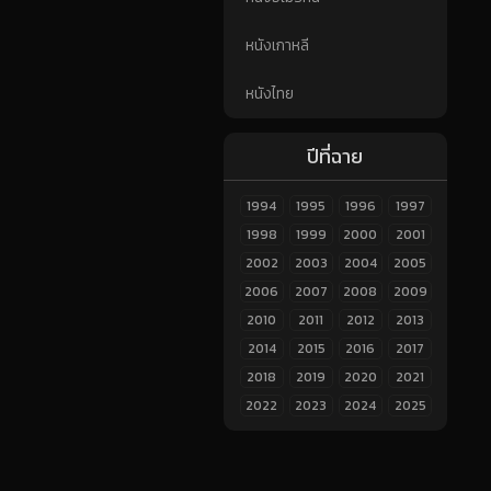
หนังเกาหลี
หนังไทย
ปีที่ฉาย
1994
1995
1996
1997
1998
1999
2000
2001
2002
2003
2004
2005
2006
2007
2008
2009
2010
2011
2012
2013
2014
2015
2016
2017
2018
2019
2020
2021
2022
2023
2024
2025