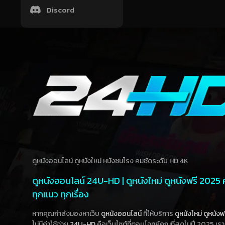
Discord
ดูหนังออนไลน์ ดูหนังใหม่ หนังชนโรง คมชัดระดับ HD 4K
ดูหนังออนไลน์ 24U-HD | ดูหนังใหม่ ดูหนังฟรี 2025
ทุกแนว ทุกเรื่อง
หากคุณกำลังมองหาเว็บ
ดูหนังออนไลน์
ที่ให้บริการ
ดูหนังใหม่
ดูหนังฟ
ไม่มีค่าใช้จ่าย
24U-HD
คือเว็บไซต์ที่ตอบโจทย์คุณที่สุดในปี 2025 เร