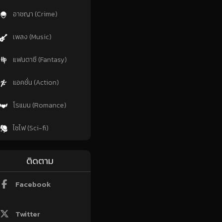
อาชญา (Crime)
เพลง (Music)
แฟนตาซี (Fantasy)
แอคชั่น (Action)
โรแมน (Romance)
ไซไฟ (Sci-fi)
ติดตาม
Facebook
Twitter