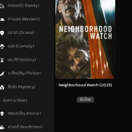
ครอบครัว (Family)
คาวบอย (Western)
ดราม่า (Drama)
ตลก (Comedy)
ประวัติ (History)
ระทึกขวัญ (Thriller)
Neighborhood Watch (2025)
ลึกลับ (Mystery)
ซับไทย
สงคราม (War)
สยองขวัญ (Horror)
สารคดี (Nonfiction)