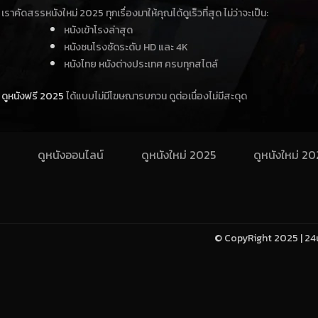
เราคัดสรรหนังใหม่ 2025 ทุกเรื่องมาให้คุณได้ดูเร็วที่สุด ไม่ว่าจะเป็น:
หนังเข้าโรงล่าสุด
หนังชนโรงชัดระดับ HD และ 4K
หนังไทย หนังต่างประเทศ ครบทุกสไตล์
ดูหนังฟรี 2025
ได้แบบไม่มีโฆษณารบกวน ดูต่อเนื่องไม่มีสะดุด
ดูหนังออนไลน์
ดูหนังใหม่ 2025
ดูหนังใหม่ 2
© CopyRight 2025 | 24u-h