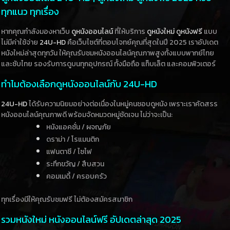
ทุกแนว ทุกเรื่อง
หากคุณกำลังมองหาเว็บ
ดูหนังออนไลน์
ที่ให้บริการ
ดูหนังใหม่
ดูหนังฟรี
แบบ
ไม่มีค่าใช้จ่าย
24U-HD
คือเว็บไซต์ที่ตอบโจทย์คุณที่สุดในปี 2025 เราอัปเดต
หนังใหม่ล่าสุดทุกวัน ให้คุณรับชมหนังออนไลน์คุณภาพสูงทั้งแบบพากย์ไทย
และซับไทย รองรับการดูบนทุกอุปกรณ์ ทั้งมือถือ แท็บเล็ต และคอมพิวเตอร์
ทำไมต้องเลือกดูหนังออนไลน์กับ 24U-HD
24U-HD
ได้รับความนิยมอย่างต่อเนื่องในหมู่คนชอบดูหนัง เพราะเราคัดสรร
หนังออนไลน์คุณภาพดี พร้อมจัดหมวดหมู่ชัดเจน ไม่ว่าจะเป็น:
หนังแอคชั่น / ผจญภัย
ดราม่า / โรแมนติก
แฟนตาซี / ไซไฟ
ระทึกขวัญ / สืบสวน
คอมเมดี้ / ครอบครัว
ทุกเรื่องมีให้คุณรับชมฟรี ไม่ต้องสมัครสมาชิก
รวมหนังใหม่ หนังออนไลน์ฟรี อัปเดตล่าสุด 2025