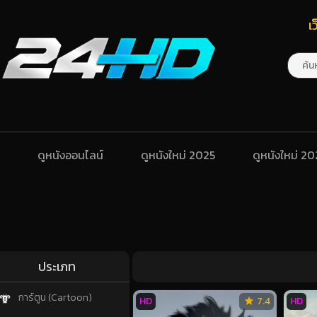
เ
ดูหนังออนไลน์
ดูหนังใหม่ 2025
ดูหนังใหม่ 2
ประเภท
การ์ตูน (Cartoon)
HD
7.4
HD