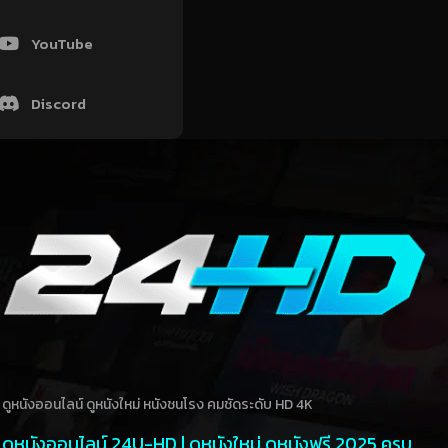
YouTube
Discord
ดูหนังออนไลน์ ดูหนังใหม่ หนังชนโรง คมชัดระดับ HD 4K
ดูหนังออนไลน์ 24U-HD | ดูหนังใหม่ ดูหนังฟรี 2025 ครบ