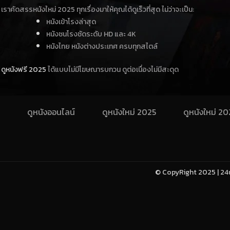
เราคัดสรรหนังใหม่ 2025 ทุกเรื่องมาให้คุณได้ดูเร็วที่สุด ไม่ว่าจะเป็น:
หนังเข้าโรงล่าสุด
หนังชนโรงชัดระดับ HD และ 4K
หนังไทย หนังต่างประเทศ ครบทุกสไตล์
ดูหนังฟรี 2025
ได้แบบไม่มีโฆษณารบกวน ดูต่อเนื่องไม่มีสะดุด
ดูหนังออนไลน์
ดูหนังใหม่ 2025
ดูหนังใหม่ 2
© CopyRight 2025 | 24u-h