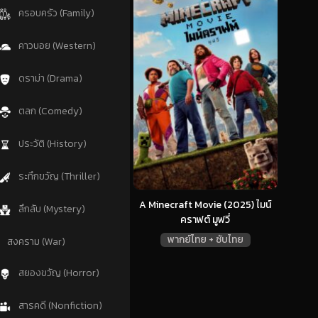
ครอบครัว (Family)
คาวบอย (Western)
ดราม่า (Drama)
ตลก (Comedy)
ประวัติ (History)
ระทึกขวัญ (Thriller)
A Minecraft Movie (2025) ไมน์
ลึกลับ (Mystery)
คราฟต์ มูฟวี่
พากย์ไทย + ซับไทย
สงคราม (War)
สยองขวัญ (Horror)
สารคดี (Nonfiction)