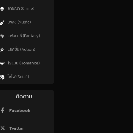
อาชญา (Crime)
เพลง (Music)
แฟนตาซี (Fantasy)
แอคชั่น (Action)
โรแมน (Romance)
ไซไฟ (Sci-fi)
ติดตาม
Facebook
Twitter