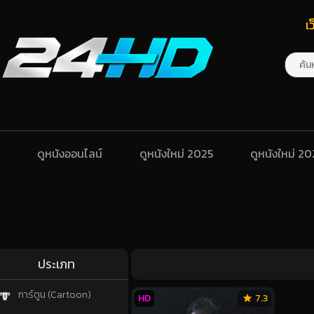
เ
ดูหนังออนไลน์
ดูหนังใหม่ 2025
ดูหนังใหม่ 2
ประเภท
การ์ตูน (Cartoon)
HD
7.3