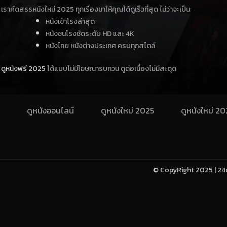
เราคัดสรรหนังใหม่ 2025 ทุกเรื่องมาให้คุณได้ดูเร็วที่สุด ไม่ว่าจะเป็น:
หนังเข้าโรงล่าสุด
หนังชนโรงชัดระดับ HD และ 4K
หนังไทย หนังต่างประเทศ ครบทุกสไตล์
ดูหนังฟรี 2025
ได้แบบไม่มีโฆษณารบกวน ดูต่อเนื่องไม่มีสะดุด
ดูหนังออนไลน์
ดูหนังใหม่ 2025
ดูหนังใหม่ 2
© CopyRight 2025 | 24u-h