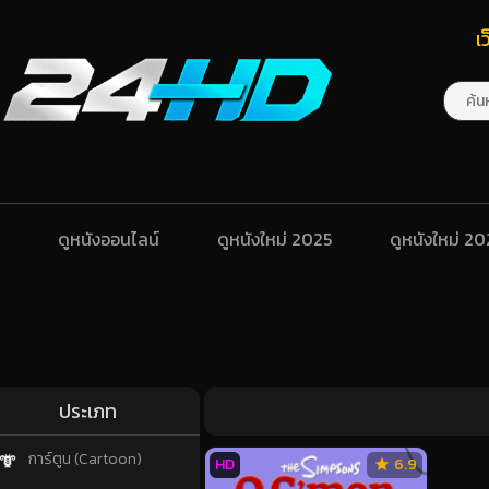
เ
ดูหนังออนไลน์
ดูหนังใหม่ 2025
ดูหนังใหม่ 2
ประเภท
การ์ตูน (Cartoon)
HD
6.9