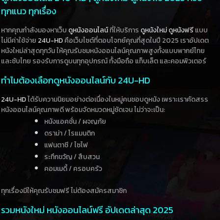
ทุกแนว ทุกเรื่อง
หากคุณกำลังมองหาเว็บ
ดูหนังออนไลน์
ที่ให้บริการ
ดูหนังใหม่
ดูหนังฟรี
แบบ
ไม่มีค่าใช้จ่าย
24U-HD
คือเว็บไซต์ที่ตอบโจทย์คุณที่สุดในปี 2025 เราอัปเดต
หนังใหม่ล่าสุดทุกวัน ให้คุณรับชมหนังออนไลน์คุณภาพสูงทั้งแบบพากย์ไทย
และซับไทย รองรับการดูบนทุกอุปกรณ์ ทั้งมือถือ แท็บเล็ต และคอมพิวเตอร์
ทำไมต้องเลือกดูหนังออนไลน์กับ 24U-HD
24U-HD
ได้รับความนิยมอย่างต่อเนื่องในหมู่คนชอบดูหนัง เพราะเราคัดสรร
หนังออนไลน์คุณภาพดี พร้อมจัดหมวดหมู่ชัดเจน ไม่ว่าจะเป็น:
หนังแอคชั่น / ผจญภัย
ดราม่า / โรแมนติก
แฟนตาซี / ไซไฟ
ระทึกขวัญ / สืบสวน
คอมเมดี้ / ครอบครัว
ทุกเรื่องมีให้คุณรับชมฟรี ไม่ต้องสมัครสมาชิก
รวมหนังใหม่ หนังออนไลน์ฟรี อัปเดตล่าสุด 2025