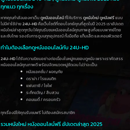
ทุกแนว ทุกเรื่อง
หากคุณกำลังมองหาเว็บ
ดูหนังออนไลน์
ที่ให้บริการ
ดูหนังใหม่
ดูหนังฟรี
แบบ
ไม่มีค่าใช้จ่าย
24U-HD
คือเว็บไซต์ที่ตอบโจทย์คุณที่สุดในปี 2025 เราอัปเดต
หนังใหม่ล่าสุดทุกวัน ให้คุณรับชมหนังออนไลน์คุณภาพสูงทั้งแบบพากย์ไทย
และซับไทย รองรับการดูบนทุกอุปกรณ์ ทั้งมือถือ แท็บเล็ต และคอมพิวเตอร์
ทำไมต้องเลือกดูหนังออนไลน์กับ 24U-HD
24U-HD
ได้รับความนิยมอย่างต่อเนื่องในหมู่คนชอบดูหนัง เพราะเราคัดสรร
หนังออนไลน์คุณภาพดี พร้อมจัดหมวดหมู่ชัดเจน ไม่ว่าจะเป็น:
หนังแอคชั่น / ผจญภัย
ดราม่า / โรแมนติก
แฟนตาซี / ไซไฟ
ระทึกขวัญ / สืบสวน
คอมเมดี้ / ครอบครัว
ทุกเรื่องมีให้คุณรับชมฟรี ไม่ต้องสมัครสมาชิก
รวมหนังใหม่ หนังออนไลน์ฟรี อัปเดตล่าสุด 2025