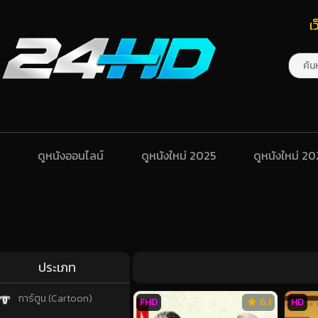
เ
ดูหนังออนไลน์
ดูหนังใหม่ 2025
ดูหนังใหม่ 2
ประเภท
การ์ตูน (Cartoon)
FHD
6.1
HD