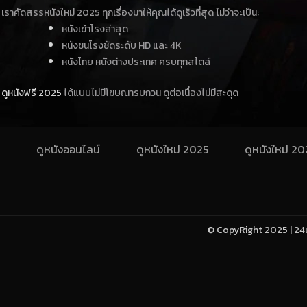
เราคัดสรรหนังใหม่ 2025 ทุกเรื่องมาให้คุณได้ดูเร็วที่สุด ไม่ว่าจะเป็น:
หนังเข้าโรงล่าสุด
หนังชนโรงชัดระดับ HD และ 4K
หนังไทย หนังต่างประเทศ ครบทุกสไตล์
ดูหนังฟรี 2025
ได้แบบไม่มีโฆษณารบกวน ดูต่อเนื่องไม่มีสะดุด
ดูหนังออนไลน์
ดูหนังใหม่ 2025
ดูหนังใหม่ 2
© CopyRight 2025 | 24u-h