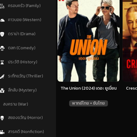
ครอบครัว (Family)
คาวบอย (Western)
ดราม่า (Drama)
ตลก (Comedy)
ประวัติ (History)
ระทึกขวัญ (Thriller)
The Union (2024) เดอะ ยูเนี่ยน
Cresc
ลึกลับ (Mystery)
พากย์ไทย + ซับไทย
สงคราม (War)
สยองขวัญ (Horror)
สารคดี (Nonfiction)