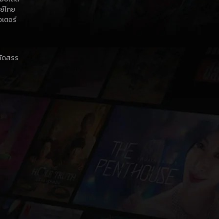
กย์ไทย
วเตอร์
าคัดสรร