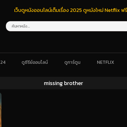
เว็บดูหนังออนไลน์เต็มเรื่อง 2025 ดูหนังใหม่ Netflix 
024
ดูซีรีย์ออนไลน์
ดูการ์ตูน
NETFLIX
missing brother