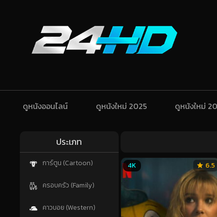
ดูหนังออนไลน์
ดูหนังใหม่ 2025
ดูหนังใหม่ 2
ประเภท
การ์ตูน (Cartoon)
4K
6.5
ครอบครัว (Family)
คาวบอย (Western)