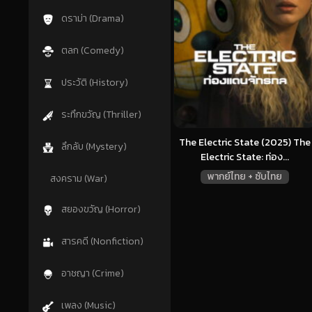
ดราม่า (Drama)
ตลก (Comedy)
ประวัติ (History)
ระทึกขวัญ (Thriller)
The Electric State (2025) The
ลึกลับ (Mystery)
Electric State: ท่อง...
พากย์ไทย + ซับไทย
สงคราม (War)
สยองขวัญ (Horror)
สารคดี (Nonfiction)
อาชญา (Crime)
เพลง (Music)