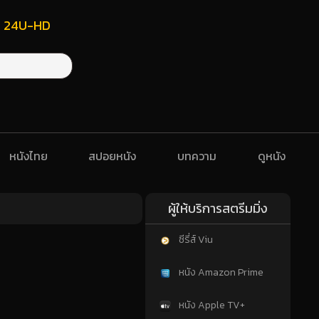
ฟรี 24U-HD
หนังไทย
สปอยหนัง
บทความ
ดูหนัง
ผู้ให้บริการสตรีมมิ่ง
ซีรี่ส์ Viu
หนัง Amazon Prime
หนัง Apple TV+