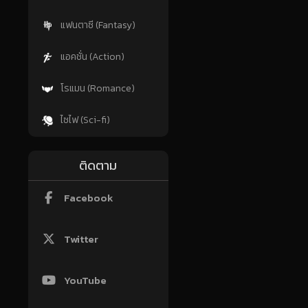
แฟนตาซี (Fantasy)
แอคชั่น (Action)
โรแมน (Romance)
ไซไฟ (Sci-fi)
ติดตาม
Facebook
Twitter
YouTube