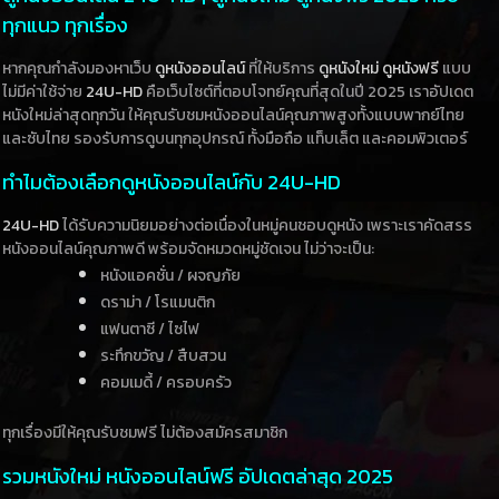
ทุกแนว ทุกเรื่อง
หากคุณกำลังมองหาเว็บ
ดูหนังออนไลน์
ที่ให้บริการ
ดูหนังใหม่
ดูหนังฟรี
แบบ
ไม่มีค่าใช้จ่าย
24U-HD
คือเว็บไซต์ที่ตอบโจทย์คุณที่สุดในปี 2025 เราอัปเดต
หนังใหม่ล่าสุดทุกวัน ให้คุณรับชมหนังออนไลน์คุณภาพสูงทั้งแบบพากย์ไทย
และซับไทย รองรับการดูบนทุกอุปกรณ์ ทั้งมือถือ แท็บเล็ต และคอมพิวเตอร์
ทำไมต้องเลือกดูหนังออนไลน์กับ 24U-HD
24U-HD
ได้รับความนิยมอย่างต่อเนื่องในหมู่คนชอบดูหนัง เพราะเราคัดสรร
หนังออนไลน์คุณภาพดี พร้อมจัดหมวดหมู่ชัดเจน ไม่ว่าจะเป็น:
หนังแอคชั่น / ผจญภัย
ดราม่า / โรแมนติก
แฟนตาซี / ไซไฟ
ระทึกขวัญ / สืบสวน
คอมเมดี้ / ครอบครัว
ทุกเรื่องมีให้คุณรับชมฟรี ไม่ต้องสมัครสมาชิก
รวมหนังใหม่ หนังออนไลน์ฟรี อัปเดตล่าสุด 2025