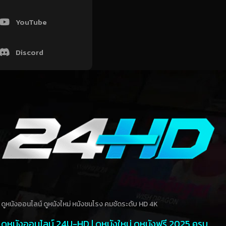
YouTube
Discord
ดูหนังออนไลน์ ดูหนังใหม่ หนังชนโรง คมชัดระดับ HD 4K
ดูหนังออนไลน์ 24U-HD | ดูหนังใหม่ ดูหนังฟรี 2025 ครบ