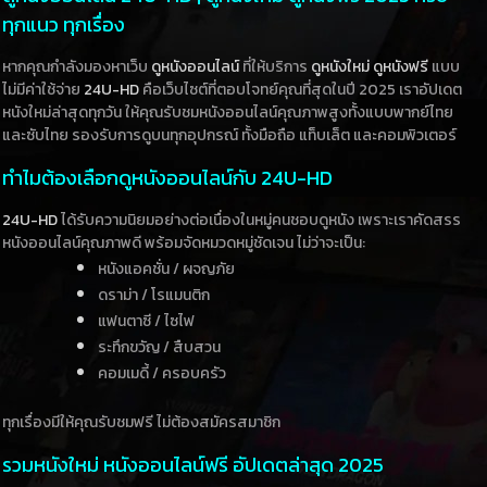
ทุกแนว ทุกเรื่อง
หากคุณกำลังมองหาเว็บ
ดูหนังออนไลน์
ที่ให้บริการ
ดูหนังใหม่
ดูหนังฟรี
แบบ
ไม่มีค่าใช้จ่าย
24U-HD
คือเว็บไซต์ที่ตอบโจทย์คุณที่สุดในปี 2025 เราอัปเดต
หนังใหม่ล่าสุดทุกวัน ให้คุณรับชมหนังออนไลน์คุณภาพสูงทั้งแบบพากย์ไทย
และซับไทย รองรับการดูบนทุกอุปกรณ์ ทั้งมือถือ แท็บเล็ต และคอมพิวเตอร์
ทำไมต้องเลือกดูหนังออนไลน์กับ 24U-HD
24U-HD
ได้รับความนิยมอย่างต่อเนื่องในหมู่คนชอบดูหนัง เพราะเราคัดสรร
หนังออนไลน์คุณภาพดี พร้อมจัดหมวดหมู่ชัดเจน ไม่ว่าจะเป็น:
หนังแอคชั่น / ผจญภัย
ดราม่า / โรแมนติก
แฟนตาซี / ไซไฟ
ระทึกขวัญ / สืบสวน
คอมเมดี้ / ครอบครัว
ทุกเรื่องมีให้คุณรับชมฟรี ไม่ต้องสมัครสมาชิก
รวมหนังใหม่ หนังออนไลน์ฟรี อัปเดตล่าสุด 2025