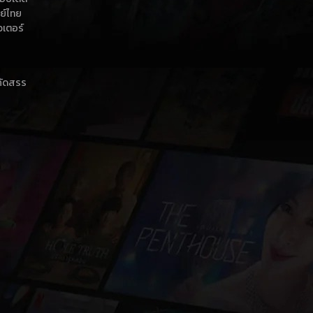
กย์ไทย
วเตอร์
าคัดสรร