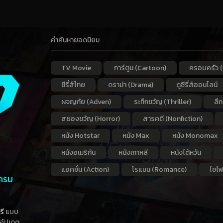
คำค้นหายอดนิยม
TV Movie
การ์ตูน (Cartoon)
ครอบครัว (
ซีรี่ส์ไทย
ดราม่า (Drama)
ดูซีรี่ส์ออนไลน์
ผจญภัย (Adven)
ระทึกขวัญ (Thriller)
ลึ
สยองขวัญ (Horror)
สารคดี (Nonfiction)
หนัง Hotstar
หนัง Max
หนัง Monomax
หนังอเมริกัน
หนังเกาหลี
หนังไต้หวัน
แอคชั่น (Action)
โรแมน (Romance)
ไซไฟ
 ครบ
รี
แบบ
าอัปเดต