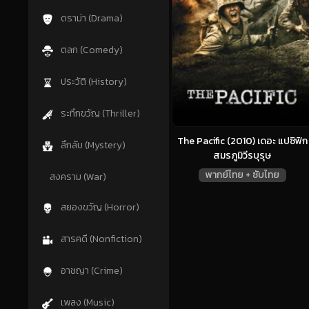
ดราม่า (Drama)
ตลก (Comedy)
ประวัติ (History)
ระทึกขวัญ (Thriller)
The Pacific (2010) เดอะ แปซิฟิก
ลึกลับ (Mystery)
สมรภูมิวีรบุรุษ
พากย์ไทย + ซับไทย
สงคราม (War)
สยองขวัญ (Horror)
สารคดี (Nonfiction)
อาชญา (Crime)
เพลง (Music)