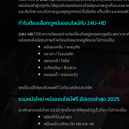
หนังใหม่ล่าสุดทุกวัน ให้คุณรับชมหนังออนไลน์คุณภาพสูงทั้งแบบพา
และซับไทย รองรับการดูบนทุกอุปกรณ์ ทั้งมือถือ แท็บเล็ต และคอมพิ
ทำไมต้องเลือกดูหนังออนไลน์กับ 24U-HD
24U-HD
ได้รับความนิยมอย่างต่อเนื่องในหมู่คนชอบดูหนัง เพราะเร
หนังออนไลน์คุณภาพดี พร้อมจัดหมวดหมู่ชัดเจน ไม่ว่าจะเป็น:
หนังแอคชั่น / ผจญภัย
ดราม่า / โรแมนติก
แฟนตาซี / ไซไฟ
ระทึกขวัญ / สืบสวน
คอมเมดี้ / ครอบครัว
ทุกเรื่องมีให้คุณรับชมฟรี ไม่ต้องสมัครสมาชิก
รวมหนังใหม่ หนังออนไลน์ฟรี อัปเดตล่าสุด 2025
เราคัดสรรหนังใหม่ 2025 ทุกเรื่องมาให้คุณได้ดูเร็วที่สุด ไม่ว่าจะเป็น:
หนังเข้าโรงล่าสุด
หนังชนโรงชัดระดับ HD และ 4K