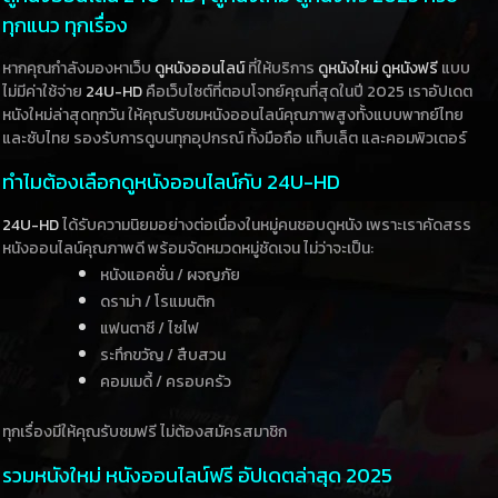
ทุกแนว ทุกเรื่อง
หากคุณกำลังมองหาเว็บ
ดูหนังออนไลน์
ที่ให้บริการ
ดูหนังใหม่
ดูหนังฟรี
แบบ
ไม่มีค่าใช้จ่าย
24U-HD
คือเว็บไซต์ที่ตอบโจทย์คุณที่สุดในปี 2025 เราอัปเดต
หนังใหม่ล่าสุดทุกวัน ให้คุณรับชมหนังออนไลน์คุณภาพสูงทั้งแบบพากย์ไทย
และซับไทย รองรับการดูบนทุกอุปกรณ์ ทั้งมือถือ แท็บเล็ต และคอมพิวเตอร์
ทำไมต้องเลือกดูหนังออนไลน์กับ 24U-HD
24U-HD
ได้รับความนิยมอย่างต่อเนื่องในหมู่คนชอบดูหนัง เพราะเราคัดสรร
หนังออนไลน์คุณภาพดี พร้อมจัดหมวดหมู่ชัดเจน ไม่ว่าจะเป็น:
หนังแอคชั่น / ผจญภัย
ดราม่า / โรแมนติก
แฟนตาซี / ไซไฟ
ระทึกขวัญ / สืบสวน
คอมเมดี้ / ครอบครัว
ทุกเรื่องมีให้คุณรับชมฟรี ไม่ต้องสมัครสมาชิก
รวมหนังใหม่ หนังออนไลน์ฟรี อัปเดตล่าสุด 2025