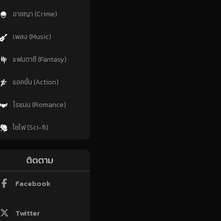
อาชญา (Crime)
เพลง (Music)
แฟนตาซี (Fantasy)
แอคชั่น (Action)
โรแมน (Romance)
ไซไฟ (Sci-fi)
ติดตาม
Facebook
Twitter