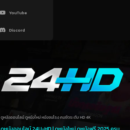
YouTube
Discord
ดูหนังออนไลน์ ดูหนังใหม่ หนังชนโรง คมชัดระดับ HD 4K
ดูหนังออนไลน์ 24U-HD | ดูหนังใหม่ ดูหนังฟรี 2025 ครบ