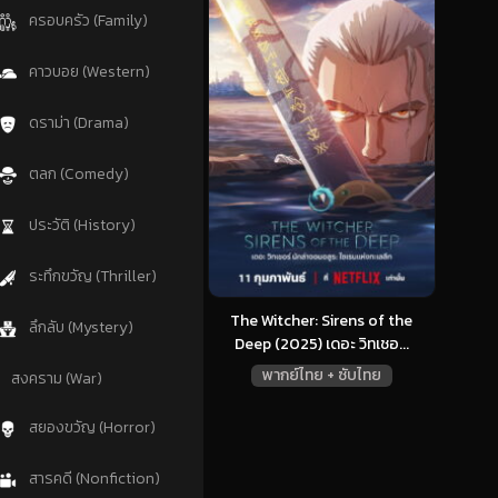
ครอบครัว (Family)
คาวบอย (Western)
ดราม่า (Drama)
ตลก (Comedy)
ประวัติ (History)
ระทึกขวัญ (Thriller)
The Witcher: Sirens of the
ลึกลับ (Mystery)
Deep (2025) เดอะ วิทเชอ...
พากย์ไทย + ซับไทย
สงคราม (War)
สยองขวัญ (Horror)
สารคดี (Nonfiction)