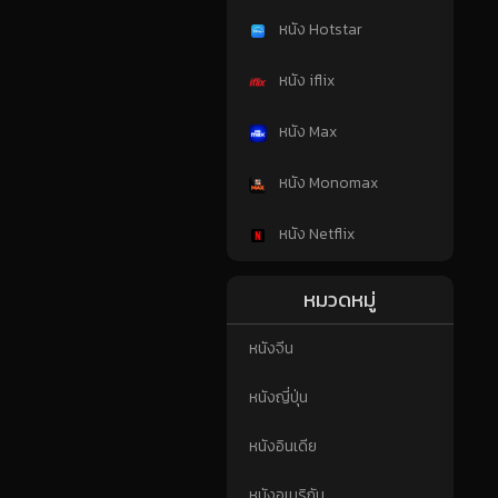
หนัง Hotstar
หนัง iflix
หนัง Max
หนัง Monomax
หนัง Netflix
หมวดหมู่
หนังจีน
หนังญี่ปุ่น
หนังอินเดีย
หนังอเมริกัน