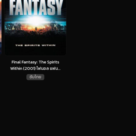
Final Fantasy: The Spirits
Within (2001) ไฟนอล แฟน...
ซับไทย