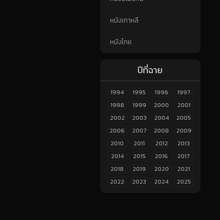
หนังเกาหลี
หนังไทย
ปีที่ฉาย
1994
1995
1996
1997
1998
1999
2000
2001
2002
2003
2004
2005
2006
2007
2008
2009
2010
2011
2012
2013
2014
2015
2016
2017
2018
2019
2020
2021
2022
2023
2024
2025