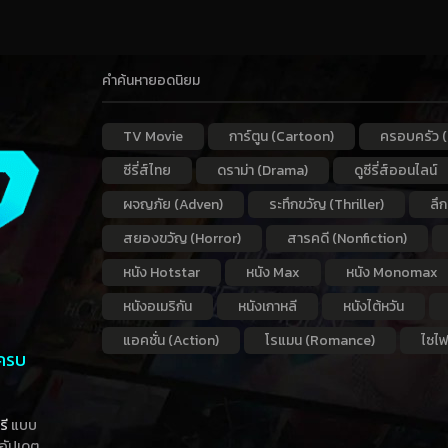
คำค้นหายอดนิยม
TV Movie
การ์ตูน (Cartoon)
ครอบครัว (
ซีรี่ส์ไทย
ดราม่า (Drama)
ดูซีรี่ส์ออนไลน์
ผจญภัย (Adven)
ระทึกขวัญ (Thriller)
ลึ
สยองขวัญ (Horror)
สารคดี (Nonfiction)
หนัง Hotstar
หนัง Max
หนัง Monomax
หนังอเมริกัน
หนังเกาหลี
หนังไต้หวัน
แอคชั่น (Action)
โรแมน (Romance)
ไซไฟ
 ครบ
รี
แบบ
าอัปเดต