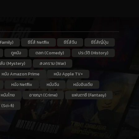
Family)
ซีรี่ส์ Netflix
ซีรี่ส์จีน
ซีรี่ส์ญี่ปุ่น
ดูหนัง
ตลก (Comedy)
ประวัติ (History)
กลับ (Mystery)
สงคราม (War)
หนัง Amazon Prime
หนัง Apple TV+
หนัง Netflix
หนังจีน
หนังอินเดีย
หนังไทย
อาชญา (Crime)
แฟนตาซี (Fantasy)
 (Sci-fi)