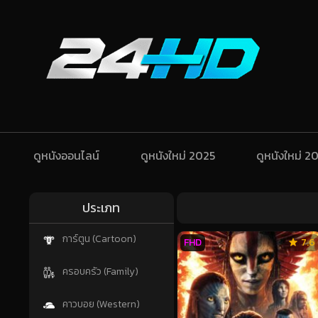
ดูหนังออนไลน์
ดูหนังใหม่ 2025
ดูหนังใหม่ 2
ประเภท
การ์ตูน (Cartoon)
FHD
7.6
ครอบครัว (Family)
คาวบอย (Western)