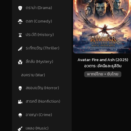
ดราม่า (Drama)
ตลก (Comedy)
ประวัติ (History)
ระทึกขวัญ (Thriller)
Avatar: Fire and Ash (2025)
ลึกลับ (Mystery)
อวตาร: อัคนีและธุลีดิน
พากย์ไทย + ซับไทย
สงคราม (War)
สยองขวัญ (Horror)
สารคดี (Nonfiction)
อาชญา (Crime)
เพลง (Music)