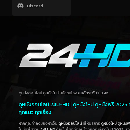
Discord
ดูหนังออนไลน์ ดูหนังใหม่ หนังชนโรง คมชัดระดับ HD 4K
ดูหนังออนไลน์ 24U-HD | ดูหนังใหม่ ดูหนังฟรี 2025
ทุกแนว ทุกเรื่อง
หากคุณกำลังมองหาเว็บ
ดูหนังออนไลน์
ที่ให้บริการ
ดูหนังใหม่
ดูหนังฟ
ไม่มีค่าใช้จ่าย
24U-HD
คือเว็บไซต์ที่ตอบโจทย์คุณที่สุดในปี 2025 เร