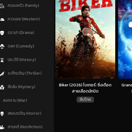
ครอบครัว (Family)
คาวบอย (Western)
ดราม่า (Drama)
ตลก (Comedy)
ประวัติ (History)
ระทึกขวัญ (Thriller)
Biker (2026) ไบเกอร์: ซิ่งเดือด
Grand
ลึกลับ (Mystery)
สายเลือดนักบิด
ซับไทย
สงคราม (War)
สยองขวัญ (Horror)
สารคดี (Nonfiction)