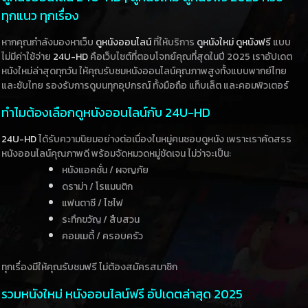
ทุกแนว ทุกเรื่อง
หากคุณกำลังมองหาเว็บ
ดูหนังออนไลน์
ที่ให้บริการ
ดูหนังใหม่
ดูหนังฟรี
แบบ
ไม่มีค่าใช้จ่าย
24U-HD
คือเว็บไซต์ที่ตอบโจทย์คุณที่สุดในปี 2025 เราอัปเดต
หนังใหม่ล่าสุดทุกวัน ให้คุณรับชมหนังออนไลน์คุณภาพสูงทั้งแบบพากย์ไทย
และซับไทย รองรับการดูบนทุกอุปกรณ์ ทั้งมือถือ แท็บเล็ต และคอมพิวเตอร์
ทำไมต้องเลือกดูหนังออนไลน์กับ 24U-HD
24U-HD
ได้รับความนิยมอย่างต่อเนื่องในหมู่คนชอบดูหนัง เพราะเราคัดสรร
หนังออนไลน์คุณภาพดี พร้อมจัดหมวดหมู่ชัดเจน ไม่ว่าจะเป็น:
หนังแอคชั่น / ผจญภัย
ดราม่า / โรแมนติก
แฟนตาซี / ไซไฟ
ระทึกขวัญ / สืบสวน
คอมเมดี้ / ครอบครัว
ทุกเรื่องมีให้คุณรับชมฟรี ไม่ต้องสมัครสมาชิก
รวมหนังใหม่ หนังออนไลน์ฟรี อัปเดตล่าสุด 2025