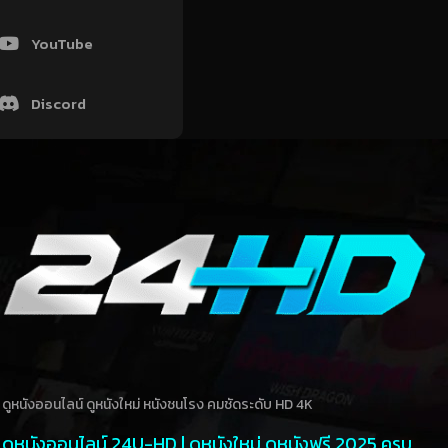
YouTube
Discord
ดูหนังออนไลน์ ดูหนังใหม่ หนังชนโรง คมชัดระดับ HD 4K
ดูหนังออนไลน์ 24U-HD | ดูหนังใหม่ ดูหนังฟรี 2025 ครบ