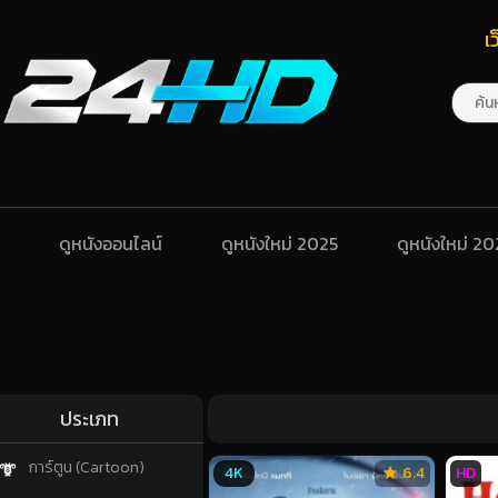
เ
ดูหนังออนไลน์
ดูหนังใหม่ 2025
ดูหนังใหม่ 2
ประเภท
การ์ตูน (Cartoon)
4K
6.4
HD