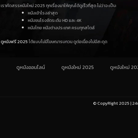
เราคัดสรรหนังใหม่ 2025 ทุกเรื่องมาให้คุณได้ดูเร็วที่สุด ไม่ว่าจะเป็น:
หนังเข้าโรงล่าสุด
หนังชนโรงชัดระดับ HD และ 4K
หนังไทย หนังต่างประเทศ ครบทุกสไตล์
ดูหนังฟรี 2025
ได้แบบไม่มีโฆษณารบกวน ดูต่อเนื่องไม่มีสะดุด
ดูหนังออนไลน์
ดูหนังใหม่ 2025
ดูหนังใหม่ 2
© CopyRight 2025 | 24u-h