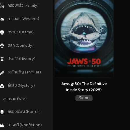
ครอบครัว (Family)
คาวบอย (Western)
ดราม่า (Drama)
ตลก (Comedy)
ประวัติ (History)
ระทึกขวัญ (Thriller)
Jaws @ 50: The Definitive
ลึกลับ (Mystery)
Inside Story (2025)
ซับไทย
สงคราม (War)
สยองขวัญ (Horror)
สารคดี (Nonfiction)