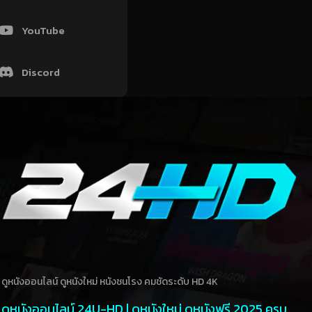
YouTube
Discord
ดูหนังออนไลน์ ดูหนังใหม่ หนังชนโรง คมชัดระดับ HD 4K
ดูหนังออนไลน์ 24U-HD | ดูหนังใหม่ ดูหนังฟรี 2025 ครบ