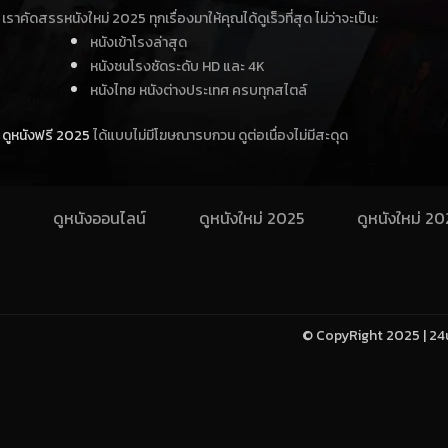
เราคัดสรรหนังใหม่ 2025 ทุกเรื่องมาให้คุณได้ดูเร็วที่สุด ไม่ว่าจะเป็น:
หนังเข้าโรงล่าสุด
หนังชนโรงชัดระดับ HD และ 4K
หนังไทย หนังต่างประเทศ ครบทุกสไตล์
ดูหนังฟรี 2025
ได้แบบไม่มีโฆษณารบกวน ดูต่อเนื่องไม่มีสะดุด
ดูหนังออนไลน์
ดูหนังใหม่ 2025
ดูหนังใหม่ 2
© CopyRight 2025 | 24u-h