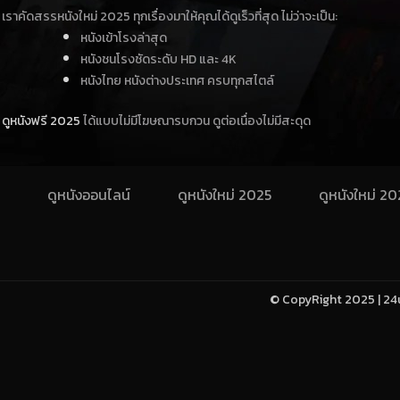
เราคัดสรรหนังใหม่ 2025 ทุกเรื่องมาให้คุณได้ดูเร็วที่สุด ไม่ว่าจะเป็น:
หนังเข้าโรงล่าสุด
หนังชนโรงชัดระดับ HD และ 4K
หนังไทย หนังต่างประเทศ ครบทุกสไตล์
ดูหนังฟรี 2025
ได้แบบไม่มีโฆษณารบกวน ดูต่อเนื่องไม่มีสะดุด
ดูหนังออนไลน์
ดูหนังใหม่ 2025
ดูหนังใหม่ 2
© CopyRight 2025 | 24u-h