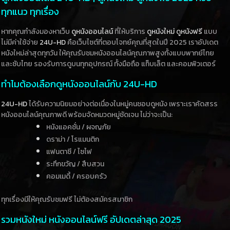
ทุกแนว ทุกเรื่อง
หากคุณกำลังมองหาเว็บ
ดูหนังออนไลน์
ที่ให้บริการ
ดูหนังใหม่
ดูหนังฟรี
แบบ
ไม่มีค่าใช้จ่าย
24U-HD
คือเว็บไซต์ที่ตอบโจทย์คุณที่สุดในปี 2025 เราอัปเดต
หนังใหม่ล่าสุดทุกวัน ให้คุณรับชมหนังออนไลน์คุณภาพสูงทั้งแบบพากย์ไทย
และซับไทย รองรับการดูบนทุกอุปกรณ์ ทั้งมือถือ แท็บเล็ต และคอมพิวเตอร์
ทำไมต้องเลือกดูหนังออนไลน์กับ 24U-HD
24U-HD
ได้รับความนิยมอย่างต่อเนื่องในหมู่คนชอบดูหนัง เพราะเราคัดสรร
หนังออนไลน์คุณภาพดี พร้อมจัดหมวดหมู่ชัดเจน ไม่ว่าจะเป็น:
หนังแอคชั่น / ผจญภัย
ดราม่า / โรแมนติก
แฟนตาซี / ไซไฟ
ระทึกขวัญ / สืบสวน
คอมเมดี้ / ครอบครัว
ทุกเรื่องมีให้คุณรับชมฟรี ไม่ต้องสมัครสมาชิก
รวมหนังใหม่ หนังออนไลน์ฟรี อัปเดตล่าสุด 2025