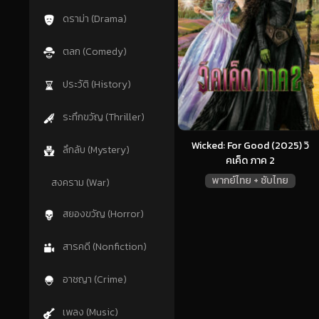
ดราม่า (Drama)
ตลก (Comedy)
ประวัติ (History)
ระทึกขวัญ (Thriller)
Wicked: For Good (2025) วิ
ลึกลับ (Mystery)
คเค็ด ภาค 2
พากย์ไทย + ซับไทย
สงคราม (War)
สยองขวัญ (Horror)
สารคดี (Nonfiction)
อาชญา (Crime)
เพลง (Music)