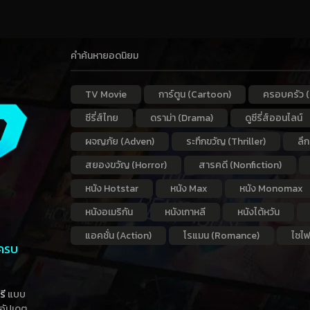
คำค้นหายอดนิยม
TV Movie
การ์ตูน (Cartoon)
ครอบครัว (
ซีรี่ส์ไทย
ดราม่า (Drama)
ดูซีรี่ส์ออนไลน์
ผจญภัย (Adven)
ระทึกขวัญ (Thriller)
ลึ
สยองขวัญ (Horror)
สารคดี (Nonfiction)
หนัง Hotstar
หนัง Max
หนัง Monomax
หนังอเมริกัน
หนังเกาหลี
หนังไต้หวัน
แอคชั่น (Action)
โรแมน (Romance)
ไซไฟ
 ครบ
รี
แบบ
าอัปเดต