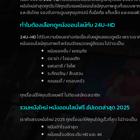
หนังใหม่ล่าสุดทุกวัน ให้คุณรับชมหนังออนไลน์คุณภาพสูงทั้งแบบพา
และซับไทย รองรับการดูบนทุกอุปกรณ์ ทั้งมือถือ แท็บเล็ต และคอมพิ
ทำไมต้องเลือกดูหนังออนไลน์กับ 24U-HD
24U-HD
ได้รับความนิยมอย่างต่อเนื่องในหมู่คนชอบดูหนัง เพราะเร
หนังออนไลน์คุณภาพดี พร้อมจัดหมวดหมู่ชัดเจน ไม่ว่าจะเป็น:
หนังแอคชั่น / ผจญภัย
ดราม่า / โรแมนติก
แฟนตาซี / ไซไฟ
ระทึกขวัญ / สืบสวน
คอมเมดี้ / ครอบครัว
ทุกเรื่องมีให้คุณรับชมฟรี ไม่ต้องสมัครสมาชิก
รวมหนังใหม่ หนังออนไลน์ฟรี อัปเดตล่าสุด 2025
เราคัดสรรหนังใหม่ 2025 ทุกเรื่องมาให้คุณได้ดูเร็วที่สุด ไม่ว่าจะเป็น:
หนังเข้าโรงล่าสุด
หนังชนโรงชัดระดับ HD และ 4K