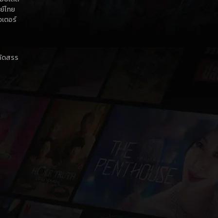
กย์ไทย
วเตอร์
าคัดสรร