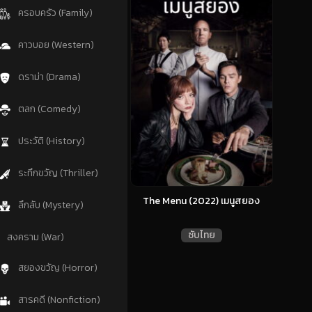
ครอบครัว (Family)
คาวบอย (Western)
ดราม่า (Drama)
ตลก (Comedy)
ประวัติ (History)
ระทึกขวัญ (Thriller)
The Menu (2022) เมนูสยอง
ลึกลับ (Mystery)
ซับไทย
สงคราม (War)
สยองขวัญ (Horror)
สารคดี (Nonfiction)