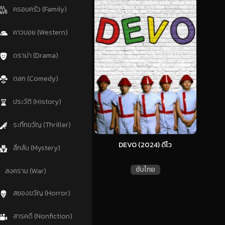
ครอบครัว (Family)
คาวบอย (Western)
ดราม่า (Drama)
ตลก (Comedy)
ประวัติ (History)
ระทึกขวัญ (Thriller)
DEVO (2024) ดีโว
ลึกลับ (Mystery)
ซับไทย
สงคราม (War)
สยองขวัญ (Horror)
สารคดี (Nonfiction)