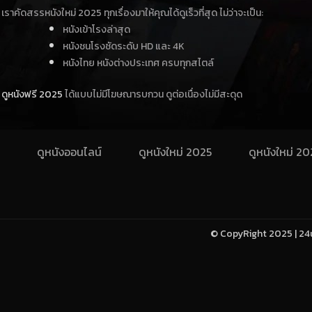
เราคัดสรรหนังใหม่ 2025 ทุกเรื่องมาให้คุณได้ดูเร็วที่สุด ไม่ว่าจะเป็น:
หนังเข้าโรงล่าสุด
หนังชนโรงชัดระดับ HD และ 4K
หนังไทย หนังต่างประเทศ ครบทุกสไตล์
ดูหนังฟรี 2025
ได้แบบไม่มีโฆษณารบกวน ดูต่อเนื่องไม่มีสะดุด
ดูหนังออนไลน์
ดูหนังใหม่ 2025
ดูหนังใหม่ 2
© CopyRight 2025 | 24u-h