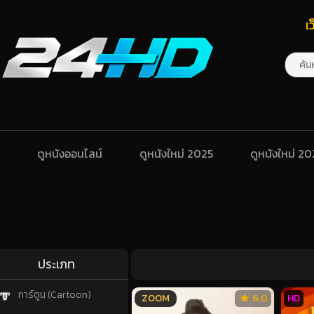
เ
ดูหนังออนไลน์
ดูหนังใหม่ 2025
ดูหนังใหม่ 2
ประเภท
การ์ตูน (Cartoon)
ZOOM
6.0
HD