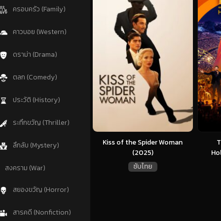
ครอบครัว (Family)
คาวบอย (Western)
ดราม่า (Drama)
ตลก (Comedy)
ประวัติ (History)
ระทึกขวัญ (Thriller)
Kiss of the Spider Woman
T
ลึกลับ (Mystery)
(2025)
Ho
ซับไทย
สงคราม (War)
สยองขวัญ (Horror)
สารคดี (Nonfiction)