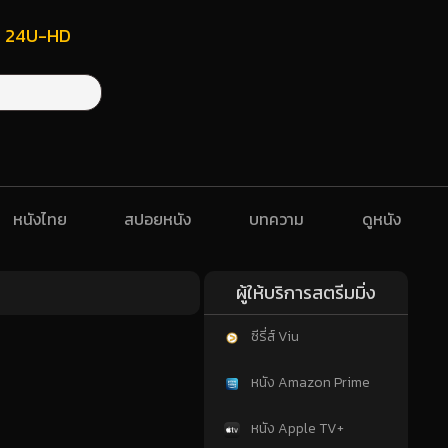
ฟรี 24U-HD
หนังไทย
สปอยหนัง
บทความ
ดูหนัง
ผู้ให้บริการสตรีมมิ่ง
ซีรี่ส์ Viu
หนัง Amazon Prime
หนัง Apple TV+