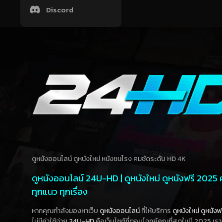
Discord
ดูหนังออนไลน์ ดูหนังใหม่ หนังชนโรง คมชัดระดับ HD 4K
ดูหนังออนไลน์ 24U-HD | ดูหนังใหม่ ดูหนังฟรี 2025
ทุกแนว ทุกเรื่อง
หากคุณกำลังมองหาเว็บ
ดูหนังออนไลน์
ที่ให้บริการ
ดูหนังใหม่
ดูหนังฟ
ไม่มีค่าใช้จ่าย
24U-HD
คือเว็บไซต์ที่ตอบโจทย์คุณที่สุดในปี 2025 เร