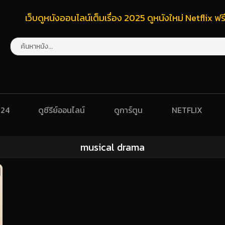
เว็บดูหนังออนไลน์เต็มเรื่อง 2025 ดูหนังใหม่ Netflix 
024
ดูซีรีย์ออนไลน์
ดูการ์ตูน
NETFLIX
musical drama