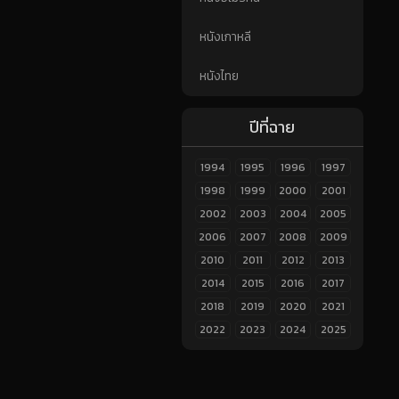
หนังเกาหลี
หนังไทย
ปีที่ฉาย
1994
1995
1996
1997
1998
1999
2000
2001
2002
2003
2004
2005
2006
2007
2008
2009
2010
2011
2012
2013
2014
2015
2016
2017
2018
2019
2020
2021
2022
2023
2024
2025