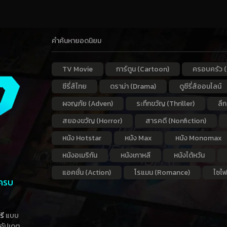
คำค้นหายอดนิยม
TV Movie
การ์ตูน (Cartoon)
ครอบครัว (
ซีรี่ส์ไทย
ดราม่า (Drama)
ดูซีรี่ส์ออนไลน์
ผจญภัย (Adven)
ระทึกขวัญ (Thriller)
ลึ
สยองขวัญ (Horror)
สารคดี (Nonfiction)
หนัง Hotstar
หนัง Max
หนัง Monomax
หนังอเมริกัน
หนังเกาหลี
หนังไต้หวัน
แอคชั่น (Action)
โรแมน (Romance)
ไซไฟ
 ครบ
รี
แบบ
าอัปเดต