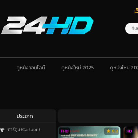
เ
ดูหนังออนไลน์
ดูหนังใหม่ 2025
ดูหนังใหม่ 2
ประเภท
การ์ตูน (Cartoon)
FHD
6.3
HD