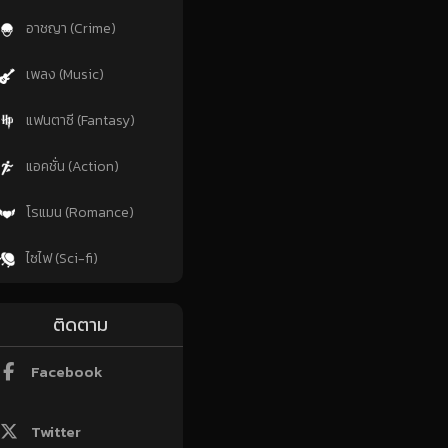
อาชญา (Crime)
เพลง (Music)
แฟนตาซี (Fantasy)
แอคชั่น (Action)
โรแมน (Romance)
ไซไฟ (Sci-fi)
ติดตาม
Facebook
Twitter