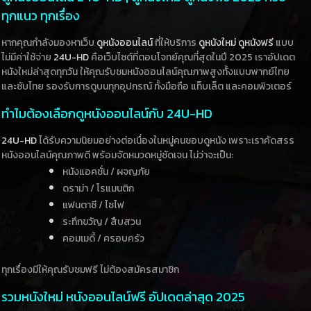
ทุกแนว ทุกเรื่อง
หากคุณกำลังมองหาเว็บ
ดูหนังออนไลน์
ที่ให้บริการ
ดูหนังใหม่
ดูหนังฟรี
แบบ
ไม่มีค่าใช้จ่าย
24U-HD
คือเว็บไซต์ที่ตอบโจทย์คุณที่สุดในปี 2025 เราอัปเดต
หนังใหม่ล่าสุดทุกวัน ให้คุณรับชมหนังออนไลน์คุณภาพสูงทั้งแบบพากย์ไทย
และซับไทย รองรับการดูบนทุกอุปกรณ์ ทั้งมือถือ แท็บเล็ต และคอมพิวเตอร์
ทำไมต้องเลือกดูหนังออนไลน์กับ 24U-HD
24U-HD
ได้รับความนิยมอย่างต่อเนื่องในหมู่คนชอบดูหนัง เพราะเราคัดสรร
หนังออนไลน์คุณภาพดี พร้อมจัดหมวดหมู่ชัดเจน ไม่ว่าจะเป็น:
หนังแอคชั่น / ผจญภัย
ดราม่า / โรแมนติก
แฟนตาซี / ไซไฟ
ระทึกขวัญ / สืบสวน
คอมเมดี้ / ครอบครัว
ทุกเรื่องมีให้คุณรับชมฟรี ไม่ต้องสมัครสมาชิก
รวมหนังใหม่ หนังออนไลน์ฟรี อัปเดตล่าสุด 2025