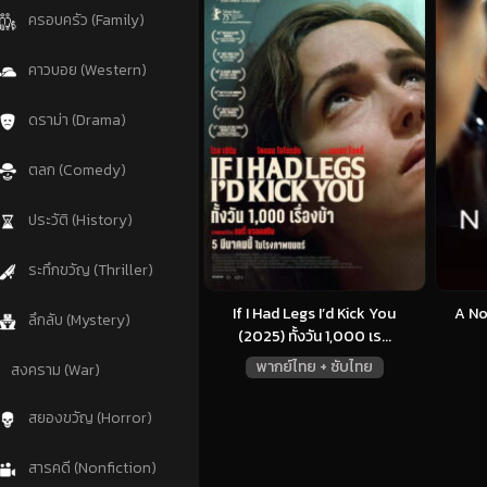
ครอบครัว (Family)
คาวบอย (Western)
ดราม่า (Drama)
ตลก (Comedy)
ประวัติ (History)
ระทึกขวัญ (Thriller)
If I Had Legs I’d Kick You
A No
ลึกลับ (Mystery)
(2025) ทั้งวัน 1,000 เร...
พากย์ไทย + ซับไทย
สงคราม (War)
สยองขวัญ (Horror)
สารคดี (Nonfiction)