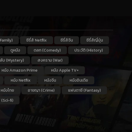
Family)
ซีรี่ส์ Netflix
ซีรี่ส์จีน
ซีรี่ส์ญี่ปุ่น
ดูหนัง
ตลก (Comedy)
ประวัติ (History)
กลับ (Mystery)
สงคราม (War)
หนัง Amazon Prime
หนัง Apple TV+
หนัง Netflix
หนังจีน
หนังอินเดีย
หนังไทย
อาชญา (Crime)
แฟนตาซี (Fantasy)
 (Sci-fi)