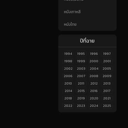
หนังเกาหลี
หนังไทย
ปีที่ฉาย
1994
1995
1996
1997
1998
1999
2000
2001
2002
2003
2004
2005
2006
2007
2008
2009
2010
2011
2012
2013
2014
2015
2016
2017
2018
2019
2020
2021
2022
2023
2024
2025