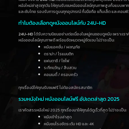
หนังใหม่ล่าสุดทุกวัน ให้คุณรับชมหนังออนไลน์คุณภาพสูงทั้งแบบพา
และซับไทย รองรับการดูบนทุกอุปกรณ์ ทั้งมือถือ แท็บเล็ต และคอมพิ
ทำไมต้องเลือกดูหนังออนไลน์กับ 24U-HD
24U-HD
ได้รับความนิยมอย่างต่อเนื่องในหมู่คนชอบดูหนัง เพราะเร
หนังออนไลน์คุณภาพดี พร้อมจัดหมวดหมู่ชัดเจน ไม่ว่าจะเป็น:
หนังแอคชั่น / ผจญภัย
ดราม่า / โรแมนติก
แฟนตาซี / ไซไฟ
ระทึกขวัญ / สืบสวน
คอมเมดี้ / ครอบครัว
ทุกเรื่องมีให้คุณรับชมฟรี ไม่ต้องสมัครสมาชิก
รวมหนังใหม่ หนังออนไลน์ฟรี อัปเดตล่าสุด 2025
เราคัดสรรหนังใหม่ 2025 ทุกเรื่องมาให้คุณได้ดูเร็วที่สุด ไม่ว่าจะเป็น:
หนังเข้าโรงล่าสุด
หนังชนโรงชัดระดับ HD และ 4K