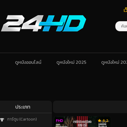
เ
ดูหนังออนไลน์
ดูหนังใหม่ 2025
ดูหนังใหม่ 2
ประเภท
การ์ตูน (Cartoon)
FHD
6.2