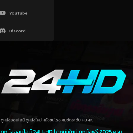
YouTube
Discord
ดูหนังออนไลน์ ดูหนังใหม่ หนังชนโรง คมชัดระดับ HD 4K
ดูหนังออนไลน์ 24U-HD | ดูหนังใหม่ ดูหนังฟรี 2025 ครบ